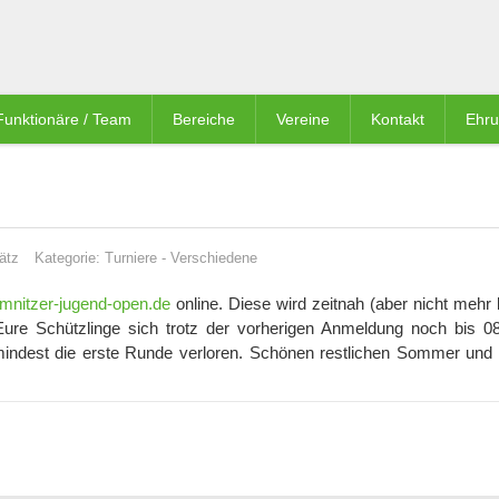
Funktionäre / Team
Bereiche
Vereine
Kontakt
Ehr
ätz
Kategorie:
Turniere
-
Verschiedene
mnitzer-jugend-open.de
online. Diese wird zeitnah (aber nicht mehr 
s Eure Schützlinge sich trotz der vorherigen Anmeldung noch bis 0
mindest die erste Runde verloren. Schönen restlichen Sommer und