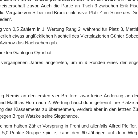
meisterschaft zuvor. Auch die Partie an Tisch 3 zwischen Erik Fis
ie Vergabe von Silber und Bronze inklusive Platz 4 im Sinne des ´S
ieden“.
von 0,5 Zählern in 1. Wertung Rang 2, während für Platz 3, Matthi
lich etwas unglücklichen Nachteil des Viertplazierten Günter Sobeck
av Azimov das Nachsehen gab.
Punkten Gantogoo Oyunbat.
 vergangenen Jahres angetreten, um in 9 Runden eines der eng
eg Remis an den ersten vier Brettern zwar keine Änderung an der
und Matthias Hörr nach 2. Wertung hauchdünn getrennt ihre Plätze a
rung des Klassements zu übernehmen, verdarb aber in den letzten Z
 gegen Birger Watzke seine Siegchance.
nem halben Zähler Vorsprung in Front und allenfalls Alfred Pfeiffer,
 die 5,0-Punkte-Gruppe spielte, kann den 60-Jährigen auf dem We