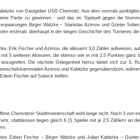
 Kabitzke von Gastgeber USG Chemnitz. Aus dem vormals punktgleic
 seine Partie zu gewinnen - und das im Topduell gegen die Numm
itzenpaarungen Birger Watzke – Stanislav Azimov und Günter Sobec
ten erstmals überhaupt in der langen Geschichte des Turnieres die a
zke, Erik Fischer und Azimov, die allesamt 3,0 Zähler aufweisen, au
ft mit 5 weiteren Akteuren, die ebenso wie er mit 2,5 Punkten ganz 
 anzugreifen. Die nächste Gelegenheit hierzu bietet sich zur 5. 
 Mannschafskameraden Azimov und Kabitzke gegenübersitzen, währen
 Edwin Fischer auf Sobeck treffen.
fene Chemnitzer Stadtmeisterschaft wohl lange nicht. Nach 3 von i
r, stattdessen liegen gleich 6 (!) Spieler mit je 2,5 Zählern an de
ern.
reien Edwin Fischer – Birger Watzke und Julian Kabitzke – Günte