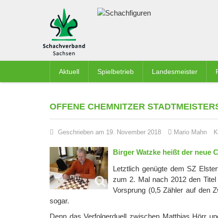
Aktuell
Spielbetrieb
Landesmeister
OFFENE CHEMNITZER STADTMEISTERS
Geschrieben am 19. November 2018
Mario Mahn
K
Birger Watzke heißt der neue 
Letztlich genügte dem SZ Elster
zum 2. Mal nach 2012 den Titel 
Vorsprung (0,5 Zähler auf den Z
sogar.
Denn das Verfolgerduell zwischen Matthias Hörr u