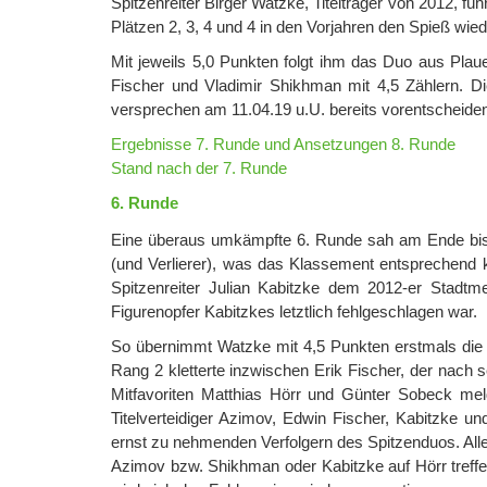
Spitzenreiter Birger Watzke, Titelträger von 2012, f
Plätzen 2, 3, 4 und 4 in den Vorjahren den Spieß wi
Mit jeweils 5,0 Punkten folgt ihm das Duo aus Pla
Fischer und Vladimir Shikhman mit 4,5 Zählern. D
versprechen am 11.04.19 u.U. bereits vorentscheide
Ergebnisse 7. Runde und Ansetzungen 8. Runde
Stand nach der 7. Runde
6. Runde
Eine überaus umkämpfte 6. Runde sah am Ende bis 
(und Verlierer), was das Klassement entsprechend kr
Spitzenreiter Julian Kabitzke dem 2012-er Stadtm
Figurenopfer Kabitzkes letztlich fehlgeschlagen war.
So übernimmt Watzke mit 4,5 Punkten erstmals die F
Rang 2 kletterte inzwischen Erik Fischer, der nach 
Mitfavoriten Matthias Hörr und Günter Sobeck mel
Titelverteidiger Azimov, Edwin Fischer, Kabitzke
ernst zu nehmenden Verfolgern des Spitzenduos. Alle
Azimov bzw. Shikhman oder Kabitzke auf Hörr treffe