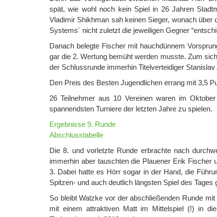
spät, wie wohl noch kein Spiel in 26 Jahren Stadt
Vladimir Shikhman sah keinen Sieger, wonach über d
Systems´ nicht zuletzt die jeweiligen Gegner “entsch
Danach belegte Fischer mit hauchdünnem Vorsprung 
gar die 2. Wertung bemüht werden musste. Zum sicher
der Schlussrunde immerhin Titelverteidiger Stanisl
Den Preis des Besten Jugendlichen errang mit 3,5 
26 Teilnehmer aus 10 Vereinen waren im Oktober
spannendsten Turniere der letzten Jahre zu spielen.
Ergebnisse 9. Runde
Abschlusstabelle
Die 8. und vorletzte Runde erbrachte nach durchw
immerhin aber tauschten die Plauener Erik Fischer 
3. Dabei hatte es Hörr sogar in der Hand, die Füh
Spitzen- und auch deutlich längsten Spiel des Tages
So bleibt Watzke vor der abschließenden Runde mit ei
mit einem attraktiven Matt im Mittelspiel (!) in