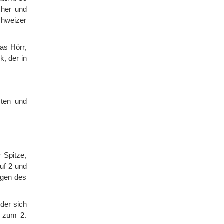
cher und
chweizer
as Hörr,
, der in
sten und
 Spitze,
uf 2 und
ügen des
 der sich
g zum 2.