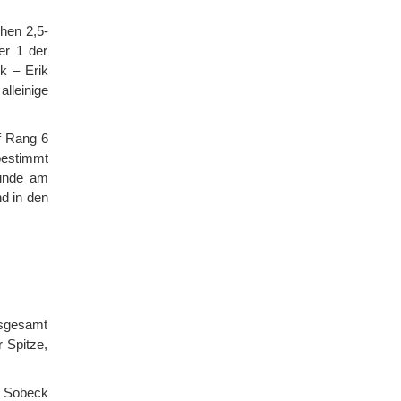
hen 2,5-
er 1 der
k – Erik
lleinige
f Rang 6
bestimmt
Runde am
d in den
nsgesamt
r Spitze,
r Sobeck