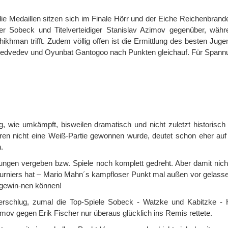
die Medaillen sitzen sich im Finale Hörr und der Eiche Reichenbrand
r Sobeck und Titelverteidiger Stanislav Azimov gegenüber, währ
man trifft. Zudem völlig offen ist die Ermittlung des besten Jugen
y Medvedev und Oyunbat Gantogoo nach Punkten gleichauf. Für Span
 wie umkämpft, bisweilen dramatisch und nicht zuletzt historisch 
en nicht eine Weiß-Partie gewonnen wurde, deutet schon eher auf d
.
ngen vergeben bzw. Spiele noch komplett gedreht. Aber damit nich
Turniers hat – Mario Mahn´s kampfloser Punkt mal außen vor gelasse
 gewin-nen können!
rschlug, zumal die Top-Spiele Sobeck - Watzke und Kabitzke - 
zimov gegen Erik Fischer nur überaus glücklich ins Remis rettete.