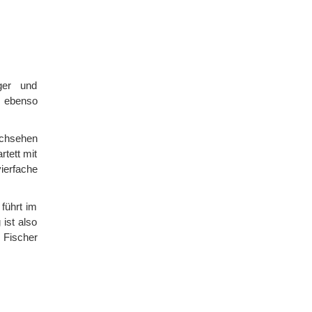
iger und
n ebenso
achsehen
rtett mit
ierfache
führt im
ist also
 Fischer