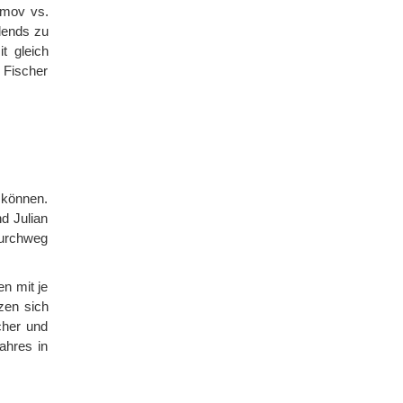
zimov vs.
lends zu
t gleich
 Fischer
 können.
d Julian
durchweg
n mit je
zen sich
cher und
ahres in