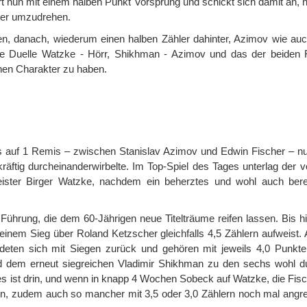
ührt nun mit einem halben Punkt Vorsprung und schickt sich damit an,
eder umzudrehen.
uen, danach, wiederum einen halben Zähler dahinter, Azimov wie au
ie Duelle Watzke - Hörr, Shikhman - Azimov und das der beiden 
nen Charakter zu haben.
auf 1 Remis – zwischen Stanislav Azimov und Edwin Fischer – nu
äftig durcheinanderwirbelte. Im Top-Spiel des Tages unterlag der v
eister Birger Watzke, nachdem ein beherztes und wohl auch bere
ührung, die dem 60-Jährigen neue Titelträume reifen lassen. Bis hi
seinem Sieg über Roland Ketzscher gleichfalls 4,5 Zählern aufweist.
deten sich mit Siegen zurück und gehören mit jeweils 4,0 Punkt
 und dem erneut siegreichen Vladimir Shikhman zu den sechs wohl 
s ist drin, und wenn in knapp 4 Wochen Sobeck auf Watzke, die Fisc
n, zudem auch so mancher mit 3,5 oder 3,0 Zählern noch mal angreif