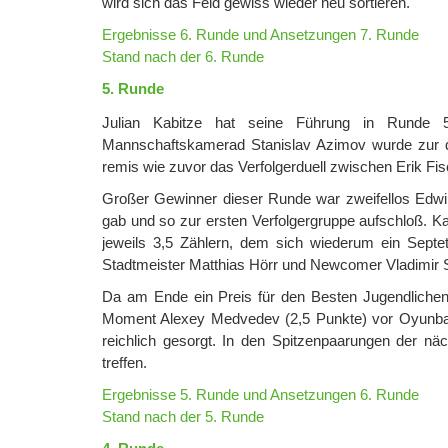
wird sich das Feld gewiss wieder neu sortieren.
Ergebnisse 6. Runde und Ansetzungen 7. Runde
Stand nach der 6. Runde
5. Runde
Julian Kabitze hat seine Führung in Runde 5 v
Mannschaftskamerad Stanislav Azimov wurde zur d
remis wie zuvor das Verfolgerduell zwischen Erik Fi
Großer Gewinner dieser Runde war zweifellos Edwi
gab und so zur ersten Verfolgergruppe aufschloß. Ka
jeweils 3,5 Zählern, dem sich wiederum ein Septett
Stadtmeister Matthias Hörr und Newcomer Vladimir Sh
Da am Ende ein Preis für den Besten Jugendlichen 
Moment Alexey Medvedev (2,5 Punkte) vor Oyunbat 
reichlich gesorgt. In den Spitzenpaarungen der 
treffen.
Ergebnisse 5. Runde und Ansetzungen 6. Runde
Stand nach der 5. Runde