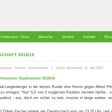
Funktionäre / Team
Bereiche
Vereine
Kontakt
Ehr
CHAFT 2018/19
ategorie:
Turniere
-
Verschiedene
Zuletzt aktualisiert: 16. Mai 2020
Chemnitzer Stadtmeister 2018/19
tal-Langenberger in der letzten Runde eine Remis gegen Alfred Pfei
zu erringen. “Nur“ 6,5 von 9 möglichen Punkten reichten hierfür - s
weiten) - aus, doch um sicher zu sein, musste er lange warten, se
nd Edwin Fischer endete per Dauerschach erst um 23.25 Uhr, und 