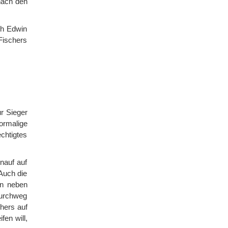
 nach den
ch Edwin
Fischers
r Sieger
ormalige
chtigtes
nauf auf
 Auch die
en neben
durchweg
hers auf
en will,