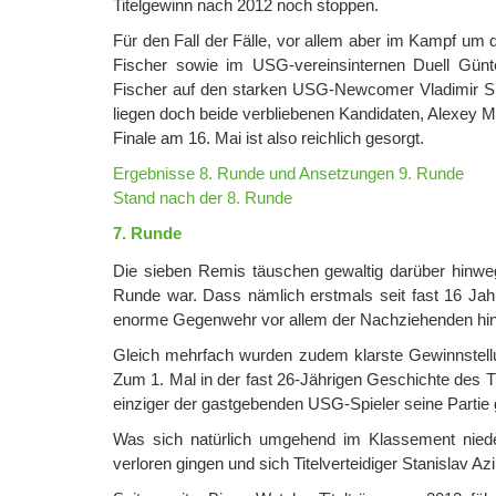
Titelgewinn nach 2012 noch stoppen.
Für den Fall der Fälle, vor allem aber im Kampf um 
Fischer sowie im USG-vereinsinternen Duell Günte
Fischer auf den starken USG-Newcomer Vladimir Shikh
liegen doch beide verbliebenen Kandidaten, Alexe
Finale am 16. Mai ist also reichlich gesorgt.
Ergebnisse 8. Runde und Ansetzungen 9. Runde
Stand nach der 8. Runde
7. Runde
Die sieben Remis täuschen gewaltig darüber hinweg,
Runde war. Dass nämlich erstmals seit fast 16 Jahr
enorme Gegenwehr vor allem der Nachziehenden hin
Gleich mehrfach wurden zudem klarste Gewinnstellu
Zum 1. Mal in der fast 26-Jährigen Geschichte des 
einziger der gastgebenden USG-Spieler seine Partie
Was sich natürlich umgehend im Klassement niede
verloren gingen und sich Titelverteidiger Stanislav A