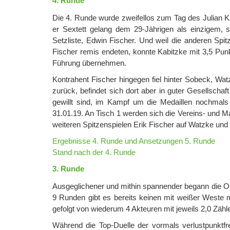
4. Runde
Die 4. Runde wurde zweifellos zum Tag des Julian
er Sextett gelang dem 29-Jährigen als einzigem,
Setzliste, Edwin Fischer. Und weil die anderen Sp
Fischer remis endeten, konnte Kabitzke mit 3,5 Punk
Führung übernehmen.
Kontrahent Fischer hingegen fiel hinter Sobeck, Wat
zurück, befindet sich dort aber in guter Gesellscha
gewillt sind, im Kampf um die Medaillen nochmals
31.01.19. An Tisch 1 werden sich die Vereins- und
weiteren Spitzenspielen Erik Fischer auf Watzke und
Ergebnisse 4. Runde und Ansetzungen 5. Runde
Stand nach der 4. Runde
3. Runde
Ausgeglichener und mithin spannender begann die Of
9 Runden gibt es bereits keinen mit weißer Weste meh
gefolgt von wiederum 4 Akteuren mit jeweils 2,0 Zähl
Während die Top-Duelle der vormals verlustpunktf