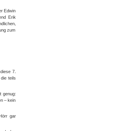
er Edwin
end Erik
dlichen,
nung zum
diese 7.
ie teils
t genug:
n – kein
Hörr gar