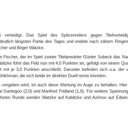
erteidigt. Das Spiel des Spitzenreiters gegen Titelverteid
eutlich längsten Partie des Tages und endete nach zähem Ringe
scher und Birger Watzke.
n Fischer, der im Spiel zweier Titelanwärter Günter Sobeck das N
bitzke führt das Feld nun mit 4,0 Punkten an, gefolgt von einem Qua
 mit je 3,0 Punkten anschließt. Darunter befinden sich u.a. der v
ikhman, die sich beide im direkten Duell remis trennten.
vergeben wird, ist auch diese Wertung im Auge zu behalten. Hier 
Gantogoo (2,0) und Manfred Fridland (1,0). Für weitere Spannung 
nächsten Runde werden Watzke auf Kabitzke und Azimov auf Edwin