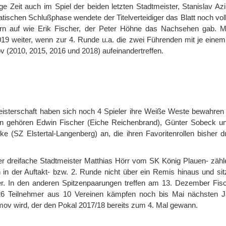
nge Zeit auch im Spiel der beiden letzten Stadtmeister, Stanislav A
tischen Schlußphase wendete der Titelverteidiger das Blatt noch vol
n auf wie Erik Fischer, der Peter Höhne das Nachsehen gab. Mi
19 weiter, wenn zur 4. Runde u.a. die zwei Führenden mit je einem
 (2010, 2015, 2016 und 2018) aufeinandertreffen.
isterschaft haben sich noch 4 Spieler ihre Weiße Weste bewahren
ten gehören Edwin Fischer (Eiche Reichenbrand), Günter Sobeck un
 (SZ Elstertal-Langenberg) an, die ihren Favoritenrollen bisher 
er dreifache Stadtmeister Matthias Hörr vom SK König Plauen- zähle
in der Auftakt- bzw. 2. Runde nicht über ein Remis hinaus und sit
er. In den anderen Spitzenpaarungen treffen am 13. Dezember Fis
26 Teilnehmer aus 10 Vereinen kämpfen noch bis Mai nächsten J
ov wird, der den Pokal 2017/18 bereits zum 4. Mal gewann.