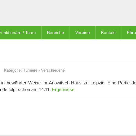
Funktionäre / Team
Bereiche
Vereine
Kontakt
Ehr
Kategorie:
Turniere
-
Verschiedene
. in bewährter Weise im Ariowitsch-Haus zu Leipzig. Eine Partie de
nde folgt schon am 14.11.
Ergebnisse
.