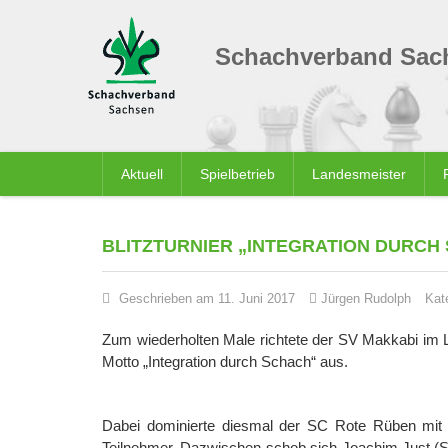
Schachverband Sach
Aktuell
Spielbetrieb
Landesmeister
BLITZTURNIER „INTEGRATION DURCH
Geschrieben am 11. Juni 2017
Jürgen Rudolph
Kat
Zum wiederholten Male richtete der SV Makkabi im Le
Motto „Integration durch Schach“ aus.
Dabei dominierte diesmal der SC Rote Rüben mit d
Teilnehmer. Dazwischen schob sich Joachim Just (SV