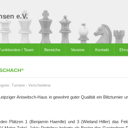
sen e.V.
Funktionäre / Team
Bereiche
Vereine
Kontakt
Ehr
 SCHACH“
egorie:
Turniere
-
Verschiedene
ipziger Ariowitsch-Haus in gewohnt guter Qualität ein Blitzturnier 
en Plätzen 1 (Benjamin Haerdle) und 3 (Wieland Hiller) das Fel
 Motor Zeitz). Jakiv Podolnyy belegte als Bester des Gastgebers Pl