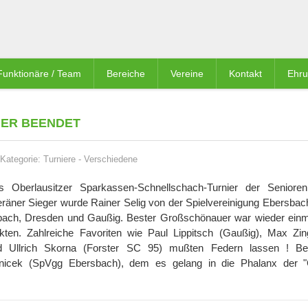
Funktionäre / Team
Bereiche
Vereine
Kontakt
Ehr
ER BEENDET
Kategorie:
Turniere
-
Verschiedene
s Oberlausitzer Sparkassen-Schnellschach-Turnier der Seniore
äner Sieger wurde Rainer Selig von der Spielvereinigung Ebersbach
rsbach, Dresden und Gaußig. Bester Großschönauer war wieder ein
ten. Zahlreiche Favoriten wie Paul Lippitsch (Gaußig), Max Zin
 Ullrich Skorna (Forster SC 95) mußten Federn lassen ! Be
vnicek (SpVgg Ebersbach), dem es gelang in die Phalanx der 