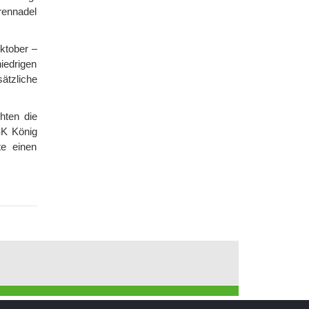
rennadel
ktober –
iedrigen
ätzliche
hten die
SK König
te einen