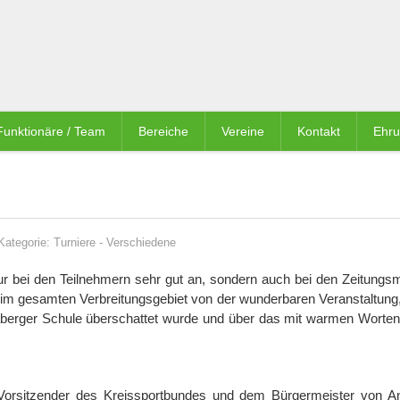
Funktionäre / Team
Bereiche
Vereine
Kontakt
Ehr
Kategorie:
Turniere
-
Verschiedene
r bei den Teilnehmern sehr gut an, sondern auch bei den Zeitungs
, im gesamten Verbreitungsgebiet von der wunderbaren Veranstaltung,
aberger Schule überschattet wurde und über das mit warmen Worten
Vorsitzender des Kreissportbundes und dem Bürgermeister von A