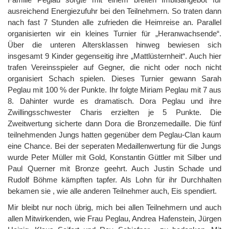
ausreichend Energiezufuhr bei den Teilnehmern. So traten dann
nach fast 7 Stunden alle zufrieden die Heimreise an. Parallel
organisierten wir ein kleines Turnier für „Heranwachsende“.
Über die unteren Altersklassen hinweg bewiesen sich
insgesamt 9 Kinder gegenseitig ihre „Mattlüsternheit“. Auch hier
trafen Vereinsspieler auf Gegner, die nicht oder noch nicht
organisiert Schach spielen. Dieses Turnier gewann Sarah
Peglau mit 100 % der Punkte. Ihr folgte Miriam Peglau mit 7 aus
8. Dahinter wurde es dramatisch. Dora Peglau und ihre
Zwillingsschwester Charis erzielten je 5 Punkte. Die
Zweitwertung sicherte dann Dora die Bronzemedaille. Die fünf
teilnehmenden Jungs hatten gegenüber dem Peglau-Clan kaum
eine Chance. Bei der seperaten Medaillenwertung für die Jungs
wurde Peter Müller mit Gold, Konstantin Güttler mit Silber und
Paul Querner mit Bronze geehrt. Auch Justin Schade und
Rudolf Böhme kämpften tapfer. Als Lohn für ihr Durchhalten
bekamen sie , wie alle anderen Teilnehmer auch, Eis spendiert.
Mir bleibt nur noch übrig, mich bei allen Teilnehmern und auch
allen Mitwirkenden, wie Frau Peglau, Andrea Hafenstein, Jürgen