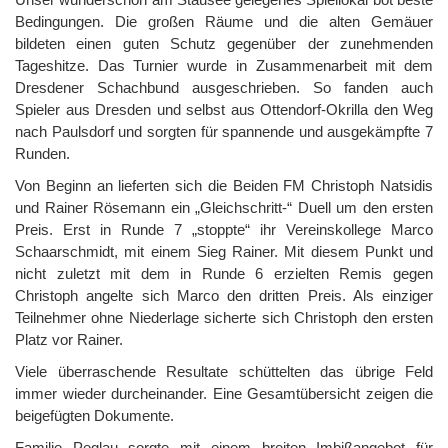
Bedingungen. Die großen Räume und die alten Gemäuer
bildeten einen guten Schutz gegenüber der zunehmenden
Tageshitze. Das Turnier wurde in Zusammenarbeit mit dem
Dresdener Schachbund ausgeschrieben. So fanden auch
Spieler aus Dresden und selbst aus Ottendorf-Okrilla den Weg
nach Paulsdorf und sorgten für spannende und ausgekämpfte 7
Runden.
Von Beginn an lieferten sich die Beiden FM Christoph Natsidis
und Rainer Rösemann ein „Gleichschritt-“ Duell um den ersten
Preis. Erst in Runde 7 „stoppte“ ihr Vereinskollege Marco
Schaarschmidt, mit einem Sieg Rainer. Mit diesem Punkt und
nicht zuletzt mit dem in Runde 6 erzielten Remis gegen
Christoph angelte sich Marco den dritten Preis. Als einziger
Teilnehmer ohne Niederlage sicherte sich Christoph den ersten
Platz vor Rainer.
Viele überraschende Resultate schüttelten das übrige Feld
immer wieder durcheinander. Eine Gesamtübersicht zeigen die
beigefügten Dokumente.
Familie Peglau sorgte mit einem breiten Imbißangebot für