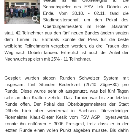
Wieder ist ein Großereignis für die
Schachspieler des ESV Lok Döbeln zu
Ende. Vom 30.10. - 02.11. fand die
Stadtmeisterschaft um den Pokal des
Oberbürgermeisters im Hotel „Bavaria"
statt. 42 Teilnehmer aus den fünf neuen Bundesländern sagten
dem Turnier zu. Erstmals konnte der Preis für die beste
weibliche Teilnehmerin vergeben werden, da drei Frauen den
Weg nach Döbeln fanden. Erfreulich ist auch der Anteil der
Nachwuchsspielern mit 25% - 11 Teilnehmer.
Gespielt wurden sieben Runden Schweizer System mit
insgesamt fünf Stunden Bedenkzeit (2h/40 Züge+30) pro
Runde. Diese wurde sehr oft ausgenutzt, was bei fünf Tagen
sehr an den Kräften zehrte. Das Turnier war bis zur letzten
Runde offen. Der Pokal des Oberbürgermeisters der Stadt
Döbeln blieb aber wiedermal in Sachsen. Titelverteidiger
Fidemeister Klaus-Dieter Kesik vom FSV ASP Hoyerswerda
konnte ihn entführen + 300€ Preisgeld, trotz dass er in der
letzten Runde einen vollen Punkt abgeben musste. Bis dahin