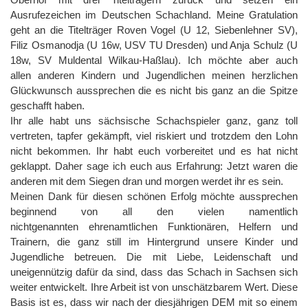
Ausrufezeichen im Deutschen Schachland. Meine Gratulation
geht an die Titelträger Roven Vogel (U 12, Siebenlehner SV),
Filiz Osmanodja (U 16w, USV TU Dresden) und Anja Schulz (U
18w, SV Muldental Wilkau-Haßlau). Ich möchte aber auch
allen anderen Kindern und Jugendlichen meinen herzlichen
Glückwunsch aussprechen die es nicht bis ganz an die Spitze
geschafft haben.
Ihr alle habt uns sächsische Schachspieler ganz, ganz toll
vertreten, tapfer gekämpft, viel riskiert und trotzdem den Lohn
nicht bekommen. Ihr habt euch vorbereitet und es hat nicht
geklappt. Daher sage ich euch aus Erfahrung: Jetzt waren die
anderen mit dem Siegen dran und morgen werdet ihr es sein.
Meinen Dank für diesen schönen Erfolg möchte aussprechen
beginnend von all den vielen namentlich
nichtgenannten ehrenamtlichen Funktionären, Helfern und
Trainern, die ganz still im Hintergrund unsere Kinder und
Jugendliche betreuen. Die mit Liebe, Leidenschaft und
uneigennützig dafür da sind, dass das Schach in Sachsen sich
weiter entwickelt. Ihre Arbeit ist von unschätzbarem Wert. Diese
Basis ist es, dass wir nach der diesjährigen DEM mit so einem