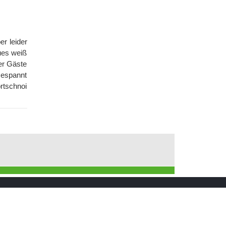
er leider
aues weiß
er Gäste
Gespannt
rtschnoi