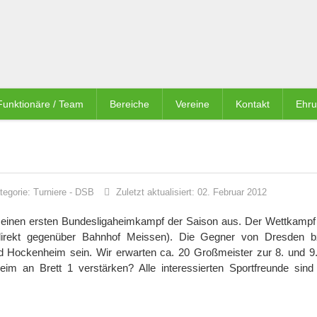
Funktionäre / Team
Bereiche
Vereine
Kontakt
Ehr
tegorie:
Turniere
-
DSB
Zuletzt aktualisiert: 02. Februar 2012
einen ersten Bundesligaheimkampf der Saison aus. Der Wettkampf f
direkt gegenüber Bahnhof Meissen). Die Gegner von Dresden b
 Hockenheim sein. Wir erwarten ca. 20 Großmeister zur 8. und 9
 an Brett 1 verstärken? Alle interessierten Sportfreunde sind 