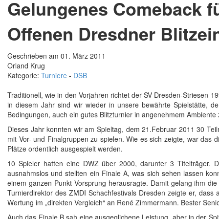
Gelungenes Comeback für
Offenen Dresdner Blitzei
Geschrieben am 01. März 2011
Orland Krug
Kategorie:
Turniere
-
DSB
Traditionell, wie in den Vorjahren richtet der SV Dresden-Striese
in diesem Jahr sind wir wieder in unsere bewährte Spielstätte, 
Bedingungen, auch ein gutes Blitzturnier in angenehmem Ambiente 
Dieses Jahr konnten wir am Spieltag, dem 21.Februar 2011 30 Teil
mit Vor- und Finalgruppen zu spielen. Wie es sich zeigte, war das 
Plätze ordentlich ausgespielt werden.
10 Spieler hatten eine DWZ über 2000, darunter 3 Titelträger. D
ausnahmslos und stellten ein Finale A, was sich sehen lassen konn
einem ganzen Punkt Vorsprung herausragte. Damit gelang ihm die W
Turnierdirektor des ZMDI Schachfestivals Dresden zeigte er, dass
Wertung im „direkten Vergleich“ an René Zimmermann. Bester Senior
Auch das Finale B sah eine ausgeglichene Leistung, aber in der S