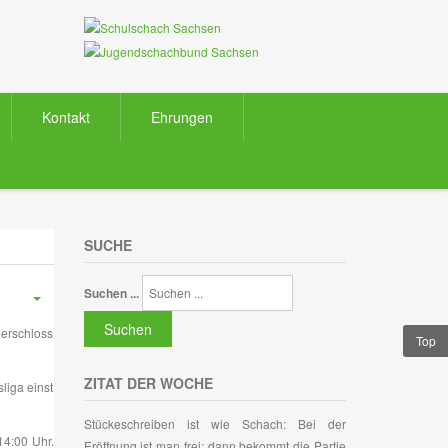
Kontakt
Ehrungen
SUCHE
Suchen ...
Suchen
nerschloss
Top
ZITAT DER WOCHE
liga einst
Stückeschreiben ist wie Schach: Bei der
14:00 Uhr.
Eröffnung ist man frei; dann bekommt die Partie