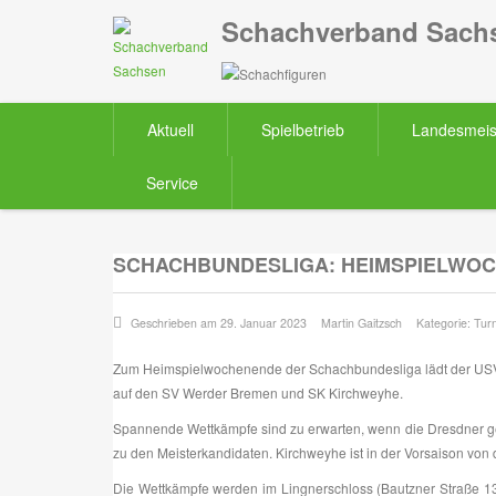
Schachverband Sachs
Aktuell
Spielbetrieb
Landesmeis
Service
SCHACHBUNDESLIGA: HEIMSPIELWO
Geschrieben am 29. Januar 2023
Martin Gaitzsch
Kategorie:
Turn
Zum Heimspielwochenende der Schachbundesliga lädt der USV T
auf den SV Werder Bremen und SK Kirchweyhe.
Spannende Wettkämpfe sind zu erwarten, wenn die Dresdner ge
zu den Meisterkandidaten. Kirchweyhe ist in der Vorsaison von 
Die Wettkämpfe werden im Lingnerschloss (Bautzner Straße 13