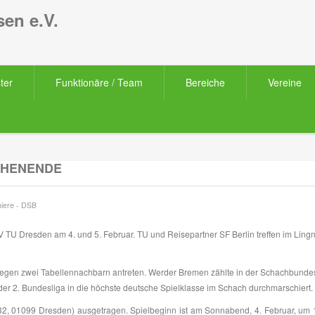
en e.V.
ter
Funktionäre / Team
Bereiche
Vereine
CHENENDE
iere
-
DSB
U Dresden am 4. und 5. Februar. TU und Reisepartner SF Berlin treffen im Ling
gen zwei Tabellennachbarn antreten. Werder Bremen zählte in der Schachbundes
der 2. Bundesliga in die höchste deutsche Spielklasse im Schach durchmarschiert.
2, 01099 Dresden) ausgetragen. Spielbeginn ist am Sonnabend, 4. Februar, um 