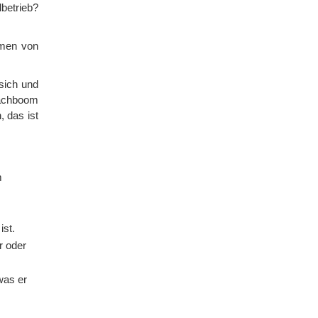
betrieb?
rmen von
sich und
hachboom
, das ist
m
ist.
r oder
 was er