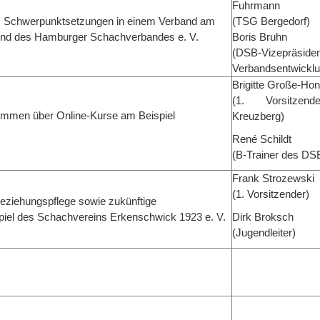
Fuhrmann
t: Schwerpunktsetzungen in einem Verband am
(TSG Bergedorf)
und des Hamburger Schachverbandes e. V.
Boris Bruhn
(DSB-Vizepräsiden
Verbandsentwicklu
Brigitte Große-Hon
(1. Vorsitze
kommen über Online-Kurse am Beispiel
Kreuzberg)
René Schildt
(B-Trainer des DS
Frank Strozewski
(1. Vorsitzender)
 Beziehungspflege sowie zukünftige
iel des Schachvereins Erkenschwick 1923 e. V.
Dirk Broksch
(Jugendleiter)