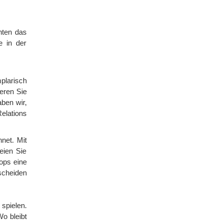
hten das
e in der
plarisch
eren Sie
aben wir,
elations
hnet. Mit
eien Sie
ops eine
scheiden
spielen.
Wo bleibt