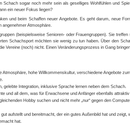
n Schach sogar noch mehr sein als geselliges Wohlfühlen und Spiel
ann ein neuer Fokus liegen?
enken und beim Schaffen neuer Angebote. Es geht darum, neue Fo
in angenehmer Atmosphäre.
gruppen (beispielsweise Senioren- oder Frauengruppen). Sie treffen 
erten Schachsport möchten sie wenig zu tun haben. Über den Sc
die Vereine (noch) nicht. Einen Veränderungsprozess in Gang bringen
che Atmosphäre, hohe Willkommenskultur, verschiedene Angebote zu
e.
en, gelebte Integration, inklusive Sprache lernen neben dem Schach.
nte und all dem, was für Erwachsene und Anfänger ebenfalls attraktiv 
sgleichenden Hobby suchen und nicht mehr „nur“ gegen den Compute
zt gut aufstellt und bereitmacht, der ein gutes Außenbild hat und zeigt,
emacht hat.