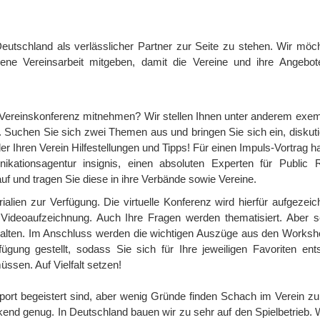
Deutschland als verlässlicher Partner zur Seite zu stehen. Wir möc
igene Vereinsarbeit mitgeben, damit die Vereine und ihre Angebot
 Vereinskonferenz mitnehmen? Wir stellen Ihnen unter anderem exem
 Suchen Sie sich zwei Themen aus und bringen Sie sich ein, diskuti
der Ihren Verein Hilfestellungen und Tipps! Für einen Impuls-Vortrag h
kationsagentur insignis, einen absoluten Experten für Public R
f und tragen Sie diese in ihre Verbände sowie Vereine.
alien zur Verfügung. Die virtuelle Konferenz wird hierfür aufgezeic
 Videoaufzeichnung. Auch Ihre Fragen werden thematisiert. Aber s
halten. Im Anschluss werden die wichtigen Auszüge aus den Worksh
gung gestellt, sodass Sie sich für Ihre jeweiligen Favoriten ent
üssen. Auf Vielfalt setzen!
ort begeistert sind, aber wenig Gründe finden Schach im Verein zu 
kend genug. In Deutschland bauen wir zu sehr auf den Spielbetrieb. 