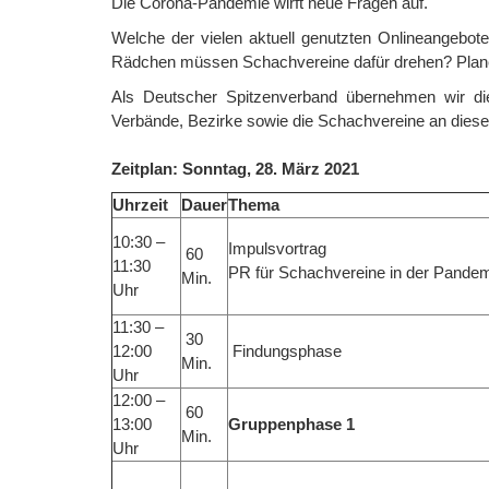
Die Corona-Pandemie wirft neue Fragen auf.
Welche der vielen aktuell genutzten Onlineangebot
Rädchen müssen Schachvereine dafür drehen? Planen S
Als Deutscher Spitzenverband übernehmen wir die
Verbände, Bezirke sowie die Schachvereine an dies
Zeitplan: Sonntag, 28. März 2021
Uhrzeit
Dauer
Thema
10:30 –
Impulsvortrag
60
11:30
PR für Schachvereine in der Pande
Min.
Uhr
11:30 –
30
12:00
Findungsphase
Min.
Uhr
12:00 –
60
13:00
Gruppenphase 1
Min.
Uhr