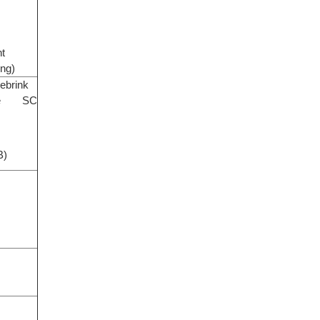
t
ng)
ebrink
nde SC
B)