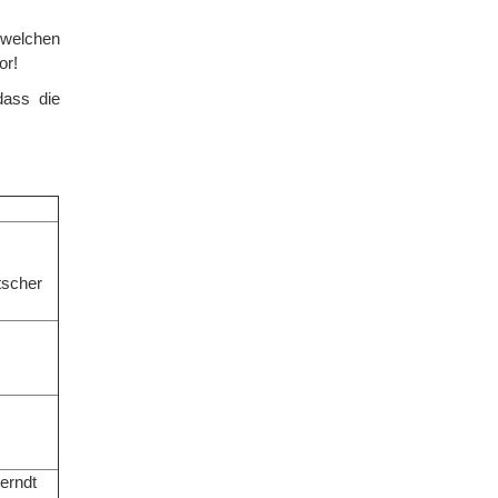
 welchen
or!
dass die
tscher
erndt