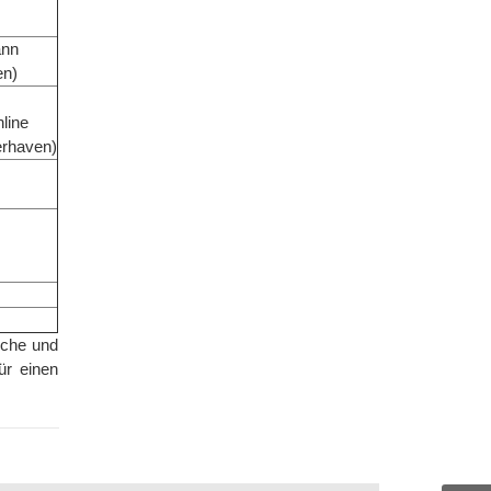
ann
en)
nline
rhaven)
sche und
ür einen