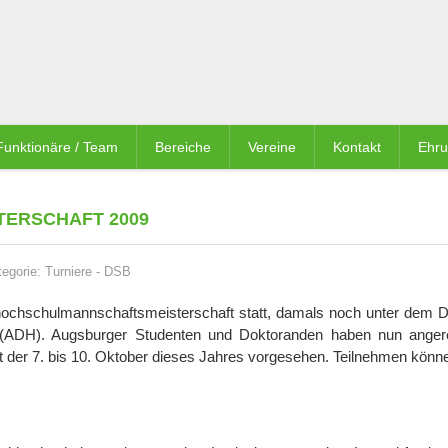
Funktionäre / Team
Bereiche
Vereine
Kontakt
Ehr
ERSCHAFT 2009
tegorie:
Turniere
-
DSB
hhochschulmannschaftsmeisterschaft statt, damals noch unter dem 
(ADH). Augsburger Studenten und Doktoranden haben nun anger
 der 7. bis 10. Oktober dieses Jahres vorgesehen. Teilnehmen könne