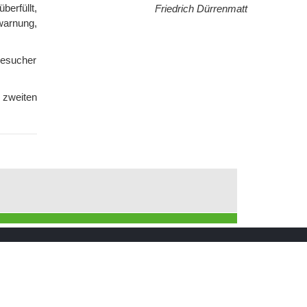
berfüllt,
Friedrich Dürrenmatt
warnung,
Besucher
 zweiten