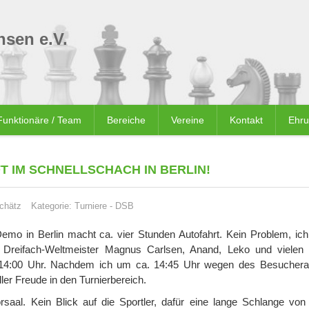
sen e.V.
Funktionäre / Team
Bereiche
Vereine
Kontakt
Ehr
T IM SCHNELLSCHACH IN BERLIN!
chätz
Kategorie:
Turniere
-
DSB
Demo in Berlin macht ca. vier Stunden Autofahrt. Kein Problem, ic
 Dreifach-Weltmeister Magnus Carlsen, Anand, Leko und vielen
t 14:00 Uhr. Nachdem ich um ca. 14:45 Uhr wegen des Besucher
ler Freude in den Turnierbereich.
saal. Kein Blick auf die Sportler, dafür eine lange Schlange von