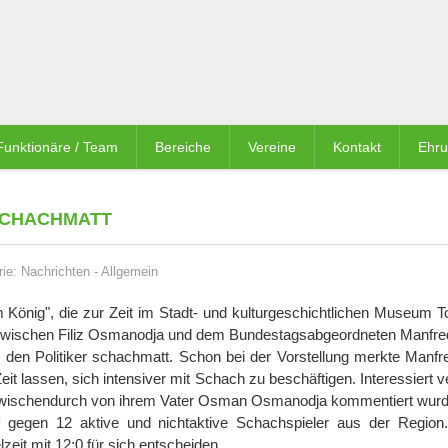
Funktionäre / Team
Bereiche
Vereine
Kontakt
Ehr
 SCHACHMATT
rie:
Nachrichten
-
Allgemein
önig", die zur Zeit im Stadt- und kulturgeschichtlichen Museum T
 zwischen Filiz Osmanodja und dem Bundestagsabgeordneten Manfre
en den Politiker schachmatt. Schon bei der Vorstellung merkte Manfr
eit lassen, sich intensiver mit Schach zu beschäftigen. Interessiert v
ie zwischendurch von ihrem Vater Osman Osmanodja kommentiert wurd
 gegen 12 aktive und nichtaktive Schachspieler aus der Region
eit mit 12:0 für sich entscheiden.