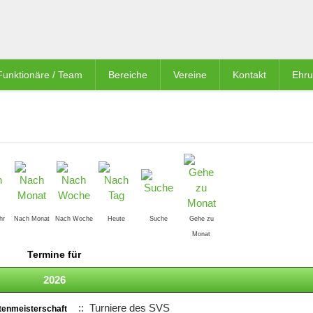
Funktionäre / Team
Bereiche
Vereine
Kontakt
Ehr
hr
Nach Monat
Nach Woche
Heute
Suche
Gehe zu
Monat
Termine für
2026
:: Turniere des SVS
tenmeisterschaft