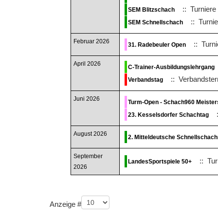
:: Turniere
SEM Blitzschach
:: Turni
SEM Schnellschach
Februar 2026
:: Turni
31. Radebeuler Open
April 2026
C-Trainer-Ausbildungslehrgang
:: Verbandster
Verbandstag
Juni 2026
Turm-Open - Schach960 Meister
:
23. Kesselsdorfer Schachtag
August 2026
2. Mitteldeutsche Schnellschac
September
:: Tur
LandesSportspiele 50+
2026
Limite der Paginierungsliste
Anzeige #