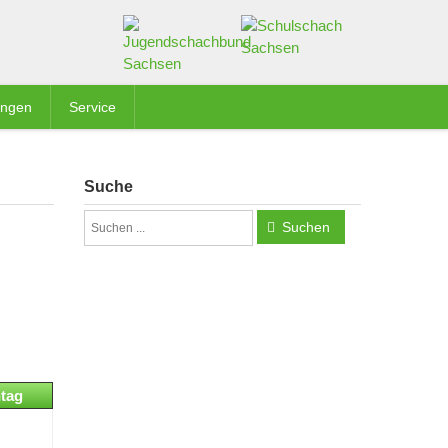
ungen
Service
Suche
Suchen
tag