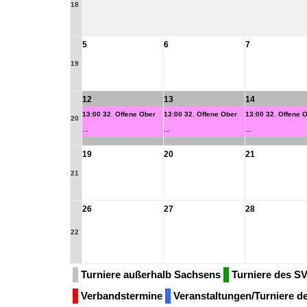
18
5
6
7
19
12
13
14
13:00 32. Offene Ober
13:00 32. Offene Ober
13:00 32. Offene 
20
...
...
...
19
20
21
21
26
27
28
22
Turniere außerhalb Sachsens
Turniere des S
Verbandstermine
Veranstaltungen/Turniere 