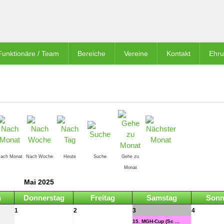
Funktionäre / Team
Bereiche
Vereine
Kontakt
Ehr
ach Monat
Nach Woche
Heute
Suche
Gehe zu
Monat
Mai 2025
h
Donnerstag
Freitag
Samstag
Sonn
1
2
3
4
15. MGH-Cup (Sc ...