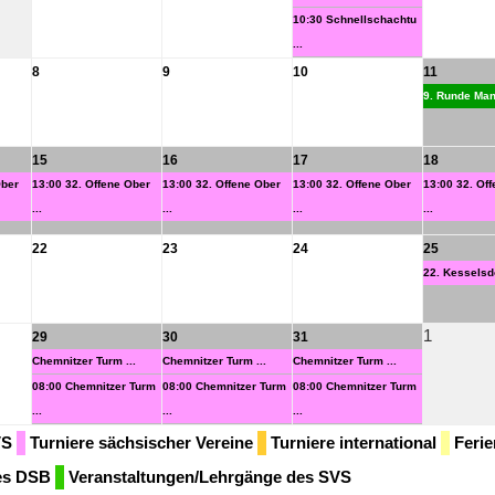
10:30 Schnellschachtu
...
8
9
10
11
9. Runde Man
15
16
17
18
Ober
13:00 32. Offene Ober
13:00 32. Offene Ober
13:00 32. Offene Ober
13:00 32. Of
...
...
...
...
22
23
24
25
22. Kesselsdo
1
29
30
31
Chemnitzer Turm ...
Chemnitzer Turm ...
Chemnitzer Turm ...
08:00 Chemnitzer Turm
08:00 Chemnitzer Turm
08:00 Chemnitzer Turm
...
...
...
VS
Turniere sächsischer Vereine
Turniere international
Ferie
des DSB
Veranstaltungen/Lehrgänge des SVS