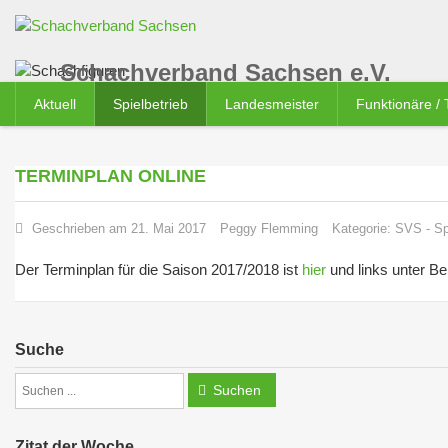
Schachverband Sachsen e.V.
Aktuell
Spielbetrieb
Landesmeister
Funktionäre /
TERMINPLAN ONLINE
Geschrieben am 21. Mai 2017
Peggy Flemming
Kategorie:
SVS
-
Sp
Der Terminplan für die Saison 2017/2018 ist
hier
und links unter Be
Suche
Suchen
Zitat der Woche