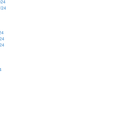
024
3/24
24
/24
/24
4