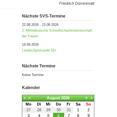
Friedrich Dürrenmatt
Nächste SVS-Termine
22.08.2026
23.08.2026
-
2. Mitteldeutsche Schnellschachmeisterschaft
der Frauen
19.09.2026
LandesSportspiele 50+
Nächste Termine
Keine Termine
Kalender
«
<
August
2026
>
»
Mo
Di
Mi
Do
Fr
Sa
So
27
28
29
30
31
1
2
3
4
5
6
7
8
9