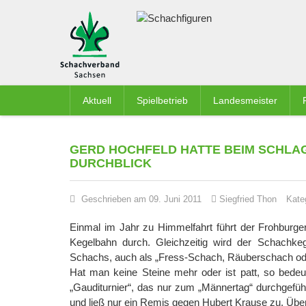
Aktuell
Spielbetrieb
Landesmeister
GERD HOCHFELD HATTE BEIM SCHLA
DURCHBLICK
Geschrieben am 09. Juni 2011
Siegfried Thon
Kate
Einmal im Jahr zu Himmelfahrt führt der Frohburg
Kegelbahn durch. Gleichzeitig wird der Schachkeg
Schachs, auch als „Fress-Schach, Räuberschach od
Hat man keine Steine mehr oder ist patt, so bedeu
„Gauditurnier“, das nur zum „Männertag“ durchgeführ
und ließ nur ein Remis gegen Hubert Krause zu. Über