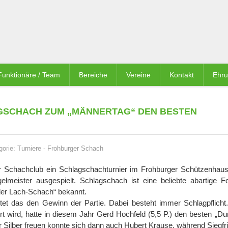
Funktionäre / Team
Bereiche
Vereine
Kontakt
Ehr
GSCHACH ZUM „MÄNNERTAG“ DEN BESTEN
gorie:
Turniere
-
Frohburger Schach
er Schachclub ein Schlagschachturnier im Frohburger Schützenhaus
elmeister ausgespielt. Schlagschach ist eine beliebte abartige 
er Lach-Schach“ bekannt.
tet das den Gewinn der Partie. Dabei besteht immer Schlagpflicht
t wird, hatte in diesem Jahr Gerd Hochfeld (5,5 P.) den besten „Dur
 Silber freuen konnte sich dann auch Hubert Krause, während Siegfr