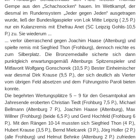
Gempe aus den „Schachsocken“ hauen. Im Wettkampf, der
diesmal im Rundensystem „Jeder gegen Jeden“ ausgetragen
wurde, ließ der Bundesligaspieler von Lok Mitte Leipzig ( 2,5 P.)
nur ein Kulanzremis mit Ehefrau Anet (SC Leipzig Gohlis-10,5
P.) zu. Sie wiederum ...
... verlor überraschend gegen Joachim Haase (Altenburg) und
spielte remis mit Siegfried Thon (Frohburg), dennoch reichte es
zum Silberplatz. Die Bronzemedaille sicherte sich dann
punktgleich erwartungsgemäß Altenburgs Spitzenspieler und
Mitfavorit Wolfgang Gonschorek (10,5 P.) Bester Einheimischer
war diesmal Dirk Krause (9,5 P.), der sich deutlich als Vierter
vom übrigen Feld absetzen und dem Führungstrio Paroli bieten
konnte.
Die begehrten Wertungsplätze 5 – 9 für den Gesamtpokal am
Jahresende eroberten Christian Tiedt (Frohburg 7,5 P.), Michael
Bellmann (Altenburg 7 P.), Joachim Haase (Altenburg), Max
Willner (Frohburg) (beide 6,5 P.) und Gerd Hochfeld (Frohburg 6
P.). Mit den Rängen 10-14 mussten sich Siegfried Thon (4 P.),
Hubert Krause (3,5 P.), Bernd Mielcarek (3 P.), Jörg Holler (2 P.)
(alle Frohburg) und Helmut Behnke (Altenburg 2 P.) zufrieden