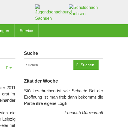
ungen
Service
Suche
Suchen
Zitat der Woche
nier 2011
Stückeschreiben ist wie Schach: Bei der
 erst im
Eröffnung ist man frei; dann bekommt die
einander
Partie ihre eigene Logik.
Friedrich Dürrenmatt
sich die
 Leipzig
eler mit