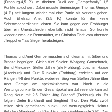
(Frohburg-4,5 P.) im direkten Duell der „Gempefamily" 1,5
Punkte abluchsen. Dabei musste Seriensieger Thomas Gempe
(4 P.) seit langem wieder mal eine Partie als verloren geben.
Auch Ehefrau Anet (3,5 P.) konnte für ihn keine
Schrittmacherdienste leisten. Sie kam gegen den Frohburger
über ein Unentschieden ebenfalls nicht hinaus. So konnte
wieder einmal ein Rennstädter, mit Christian Tiedt vom obersten
„Treppchen" als Sieger herabsteigen.
Thomas und Anet Gempe mussten sich diesmal mit Silber und
Bronze begnügen. Gleich fünf Spieler: Wolfgang Gonschorek,
Bernd Mielcarek, Steffen Jähne (alle Frohburg), Joachim Haase
(Altenburg) und Curt Runkwitz (Frohburg) erzielten auf den
Rängen 4-8 drei Punkte, wobei ein Sieg von Steffen Jähne über
Anet Gempe am spektakulärsten war. Noch in die
Wertungspunkte für den Gesamtpokal am Jahresende kam auf
Rang Neun mit 2,5 Zähler Jörg Bischoff (Frohburg) ein. Es
folgten Dieter Burkhardt und Siegfried Thon. Den Platz zwölf
teilten sich gemeinsam punkt- und wertungsgleich Helmut
Behnke (Altenburg) und Gerd Hochfeld (Frohburg-alle 2 P.). Das