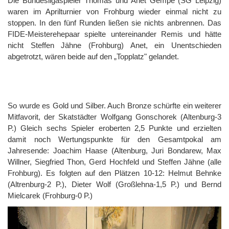
Die Bundesligaspieler Thomas und Anet Gempe (SG Leipzig)
waren im Aprilturnier von Frohburg wieder einmal nicht zu
stoppen. In den fünf Runden ließen sie nichts anbrennen. Das
FIDE-Meisterehepaar spielte untereinander Remis und hätte
nicht Steffen Jähne (Frohburg) Anet, ein Unentschieden
abgetrotzt, wären beide auf den „Topplatz" gelandet.
So wurde es Gold und Silber. Auch Bronze schürfte ein weiterer
Mitfavorit, der Skatstädter Wolfgang Gonschorek (Altenburg-3
P.) Gleich sechs Spieler eroberten 2,5 Punkte und erzielten
damit noch Wertungspunkte für den Gesamtpokal am
Jahresende: Joachim Haase (Altenburg, Juri Bondarew, Max
Willner, Siegfried Thon, Gerd Hochfeld und Steffen Jähne (alle
Frohburg). Es folgten auf den Plätzen 10-12: Helmut Behnke
(Altrenburg-2 P.), Dieter Wolf (Großlehna-1,5 P.) und Bernd
Mielcarek (Frohburg-0 P.)