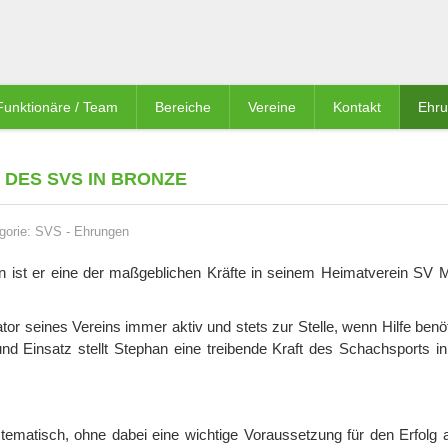
Funktionäre / Team
Bereiche
Vereine
Kontakt
Ehr
DES SVS IN BRONZE
gorie:
SVS
-
Ehrungen
n ist er eine der maßgeblichen Kräfte in seinem Heimatverein SV M
r seines Vereins immer aktiv und stets zur Stelle, wenn Hilfe benöt
nd Einsatz stellt Stephan eine treibende Kraft des Schachsports in
stematisch, ohne dabei eine wichtige Voraussetzung für den Erfolg