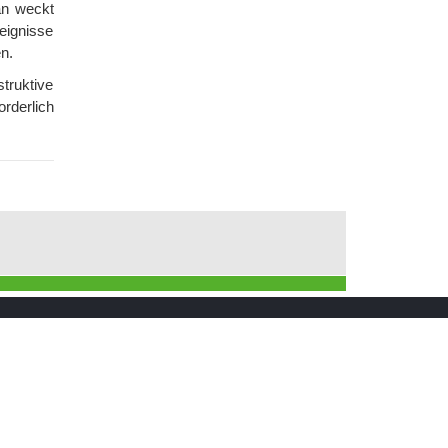
an weckt
eignisse
n.
truktive
rderlich