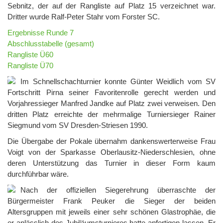
Sebnitz, der auf der Rangliste auf Platz 15 verzeichnet war.
Dritter wurde Ralf-Peter Stahr vom Forster SC.
Ergebnisse Runde 7
Abschlusstabelle (gesamt)
Rangliste Ü60
Rangliste Ü70
Im Schnellschachturnier konnte Günter Weidlich vom SV
Fortschritt Pirna seiner Favoritenrolle gerecht werden und
Vorjahressieger Manfred Jandke auf Platz zwei verweisen. Den
dritten Platz erreichte der mehrmalige Turniersieger Rainer
Siegmund vom SV Dresden-Striesen 1990.
Die Übergabe der Pokale übernahm dankenswerterweise Frau
Voigt von der Sparkasse Oberlausitz-Niederschlesien, ohne
deren Unterstützung das Turnier in dieser Form kaum
durchführbar wäre.
Nach der offiziellen Siegerehrung überraschte der
Bürgermeister Frank Peuker die Sieger der beiden
Altersgruppen mit jeweils einer sehr schönen Glastrophäe, die
er anlässlich des Jubiläumsturnieres hatte anfertigen lassen. Er