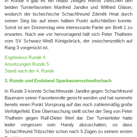
In Runde 4 gab es ein relativ zeitiges Remis zwischen den
beiden Turnierfavoriten Manfred Jandke und Wilfried Gläser,
wodurch der tschechische Schachfreund Zdeněk Hnat durch
seinen Sieg bis auf einen halben Punkt aufschließen konnte.
Somit ist am Donnerstag eine interessante Partie am Brett 1 zu
erwarten. Nach wie vor hervorragend hält sich Peter Thalheim
vom SV Schwarz-Weiß Königsbrück, der zwischenzeitlich auf
Rang 3 vorgerückt ist.
Ergebnisse Runde 4
Ansetzungen Runde 5
Stand nach der 4. Runde
3. Runde und Endstand Sparkassenschnellschach
In Runde 3 konnte Schachfreunde Jandke gegen Schachfreund
Baumann seiner Favoritenrolle gerecht werden und hat nunmehr
bereits einen Punkt Vorsprung auf das noch zahlenmäßig große
Verfolgerfeld. Eine Überraschung stellt sicher der Sieg von Peter
Thalheim gegen Ralf-Dieter Werl dar. Der Turnierleiter hatte
leider vergessen sein Handy abzuschalten, so dass
Schachfreund Tritzschler schon nach 5 Zügen zu seinem ersten