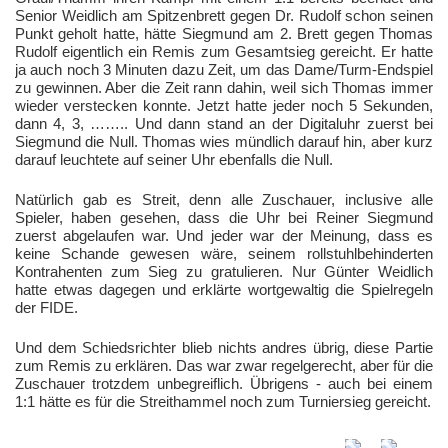
Senior Weidlich am Spitzenbrett gegen Dr. Rudolf schon seinen
Punkt geholt hatte, hätte Siegmund am 2. Brett gegen Thomas
Rudolf eigentlich ein Remis zum Gesamtsieg gereicht. Er hatte
ja auch noch 3 Minuten dazu Zeit, um das Dame/Turm-Endspiel
zu gewinnen. Aber die Zeit rann dahin, weil sich Thomas immer
wieder verstecken konnte. Jetzt hatte jeder noch 5 Sekunden,
dann 4, 3, …….. Und dann stand an der Digitaluhr zuerst bei
Siegmund die Null. Thomas wies mündlich darauf hin, aber kurz
darauf leuchtete auf seiner Uhr ebenfalls die Null.
Natürlich gab es Streit, denn alle Zuschauer, inclusive alle
Spieler, haben gesehen, dass die Uhr bei Reiner Siegmund
zuerst abgelaufen war. Und jeder war der Meinung, dass es
keine Schande gewesen wäre, seinem rollstuhlbehinderten
Kontrahenten zum Sieg zu gratulieren. Nur Günter Weidlich
hatte etwas dagegen und erklärte wortgewaltig die Spielregeln
der FIDE.
Und dem Schiedsrichter blieb nichts andres übrig, diese Partie
zum Remis zu erklären. Das war zwar regelgerecht, aber für die
Zuschauer trotzdem unbegreiflich. Übrigens - auch bei einem
1:1 hätte es für die Streithammel noch zum Turniersieg gereicht.