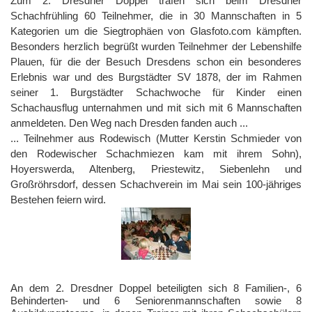
Zum 2. Dresdner Doppel trafen sich beim Dresdner
Schachfrühling 60 Teilnehmer, die in 30 Mannschaften in 5
Kategorien um die Siegtrophäen von Glasfoto.com kämpften.
Besonders herzlich begrüßt wurden Teilnehmer der Lebenshilfe
Plauen, für die der Besuch Dresdens schon ein besonderes
Erlebnis war und des Burgstädter SV 1878, der im Rahmen
seiner 1. Burgstädter Schachwoche für Kinder einen
Schachausflug unternahmen und mit sich mit 6 Mannschaften
anmeldeten. Den Weg nach Dresden fanden auch ...
... Teilnehmer aus Rodewisch (Mutter Kerstin Schmieder von
den Rodewischer Schachmiezen kam mit ihrem Sohn),
Hoyerswerda, Altenberg, Priestewitz, Siebenlehn und
Großröhrsdorf, dessen Schachverein im Mai sein 100-jähriges
Bestehen feiern wird.
An dem 2. Dresdner Doppel beteiligten sich 8 Familien-, 6
Behinderten- und 6 Seniorenmannschaften sowie 8