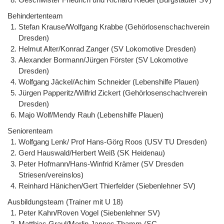
Behindertenteam
Stefan Krause/Wolfgang Krabbe (Gehörlosenschachverein
Dresden)
Helmut Alter/Konrad Zanger (SV Lokomotive Dresden)
Alexander Bormann/Jürgen Förster (SV Lokomotive
Dresden)
Wolfgang Jäckel/Achim Schneider (Lebenshilfe Plauen)
Jürgen Papperitz/Wilfrid Zickert (Gehörlosenschachverein
Dresden)
Majo Wolf/Mendy Rauh (Lebenshilfe Plauen)
Seniorenteam
Wolfgang Lenk/ Prof Hans-Görg Roos (USV TU Dresden)
Gerd Hauswald/Herbert Weiß (SK Heidenau)
Peter Hofmann/Hans-Winfrid Krämer (SV Dresden
Striesen/vereinslos)
Reinhard Hänichen/Gert Thierfelder (Siebenlehner SV)
Ausbildungsteam (Trainer mit U 18)
Peter Kahn/Roven Vogel (Siebenlehner SV)
Matthias Graul/Merlin Jannes Thamm (SC