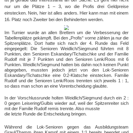
nur um die Plätze 1 – 3, wo die Profis drei Geldpreise
einstecken. Nein, hier ist alles anders. Hier kann man mit einem
16. Platz noch Zweiter bei den Behinderten werden.
Im Turnier wurde an allen Brettern um die Verbesserung der
Tabellenplätze gekämpft. Bei den „Profis“ vorne zählen ja nur die
Spitzenplätze. Dort hatte sich nach der 4. Runde das Feld
eingepegelt: Die Senioren Weidlich/Siegmund führten mit 8
Punkten, den Senioren Eskandary/Tichatschke und der Familie
Rudolf mit je 7 Punkten und den Senioren Lenk/Roos mit 6
Punkten. Weidlich/Siegmund hatten bis dahin noch keinen Punkt
abgegeben, mussten jedoch jetzt von den Lok-Senioren
Eskandary/Tichatschke eine 0:2-Klatsche einstecken. Familie
Rudolf und die Senioren Lenk/Roos trennten sich jeweils 1 : 1,
so dass man schon an eine Vorentscheidung glaubte.
In der Vorschlussrunde holten Weidlich/Siegmund durch ein 2 :
0 gegen Leisering/Gulbis wieder auf, weil der Spitzenreiter sich
mit der Familie Rudolf remis trennte. Also musste
die letzte Runde die Entscheidung bringen.
Während die Lok-Senioren gegen das Ausbildungsteam
Graul/Thamm ihren Kampf mit einem 1:1 bereits beendet und