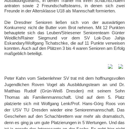
Ausbildungsteams, in denen Trainer mit ihren Schachschülern
antraten sowie 2 Freundschaftsteams, in denen sich zwei
Freunde in der Altersklasse U18 als Mannschaft formierten.
Die Dresdner Senioren ließen sich von der auswärtigen
Konkurrenz nicht die Butter vom Brot nehmen. Mit 12 Punkten
behauptete sich das Leuben/Striesener Seniorenteam Günter
Weidlich/Rainer Siegmund vor dem SV Lok-Duo Jahja
Eskandary/Wolfgang Tichatschke, die auf 11 Punkte verweisen
konnten. Auch auf den Plätzen 3 bis 4 waren Senioren am Erfolg
maßgeblich beteiligt.
Peter Kahn vom Siebenlehner SV trat mit dem hoffnungsvollen
Jugendlichen Roven Vogel als Ausbildungsteam an und Dr.
Matthias Rudolf (Grün-Weiß Dresden) mit seinem Sohn
Thomas als Familienmannschaft. Und auf dem 5. Platz
platzierte sich mit Wolfgang Lenk/Prof. Hans-Görg Roos von
der USV TU Dresden wieder eine Seniorenmannschaft. Das
Geschehen auf den Schachbrettern war mehr als dramatisch,
denn es ging ja um gute Platzierungen in 5 Wertungen. Und das
ist ja gerade das Interessante an der Sache. Es geht hier nicht