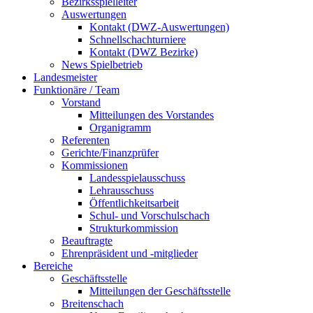
Bezirksspielleiter
Auswertungen
Kontakt (DWZ-Auswertungen)
Schnellschachturniere
Kontakt (DWZ Bezirke)
News Spielbetrieb
Landesmeister
Funktionäre / Team
Vorstand
Mitteilungen des Vorstandes
Organigramm
Referenten
Gerichte/Finanzprüfer
Kommissionen
Landesspielausschuss
Lehrausschuss
Öffentlichkeitsarbeit
Schul- und Vorschulschach
Strukturkommission
Beauftragte
Ehrenpräsident und -mitglieder
Bereiche
Geschäftsstelle
Mitteilungen der Geschäftsstelle
Breitenschach