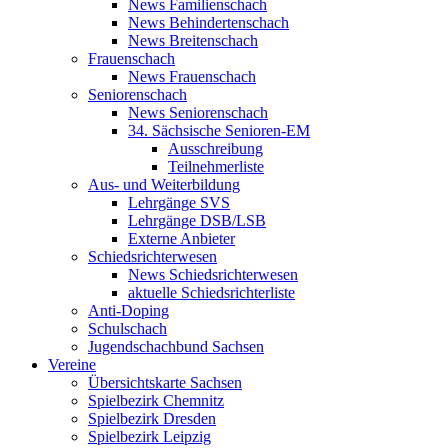
News Familienschach
News Behindertenschach
News Breitenschach
Frauenschach
News Frauenschach
Seniorenschach
News Seniorenschach
34. Sächsische Senioren-EM
Ausschreibung
Teilnehmerliste
Aus- und Weiterbildung
Lehrgänge SVS
Lehrgänge DSB/LSB
Externe Anbieter
Schiedsrichterwesen
News Schiedsrichterwesen
aktuelle Schiedsrichterliste
Anti-Doping
Schulschach
Jugendschachbund Sachsen
Vereine
Übersichtskarte Sachsen
Spielbezirk Chemnitz
Spielbezirk Dresden
Spielbezirk Leipzig