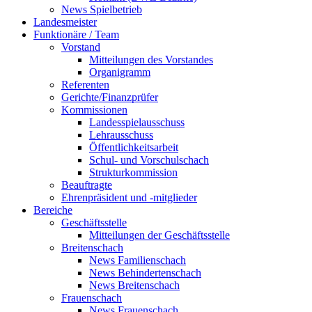
News Spielbetrieb
Landesmeister
Funktionäre / Team
Vorstand
Mitteilungen des Vorstandes
Organigramm
Referenten
Gerichte/Finanzprüfer
Kommissionen
Landesspielausschuss
Lehrausschuss
Öffentlichkeitsarbeit
Schul- und Vorschulschach
Strukturkommission
Beauftragte
Ehrenpräsident und -mitglieder
Bereiche
Geschäftsstelle
Mitteilungen der Geschäftsstelle
Breitenschach
News Familienschach
News Behindertenschach
News Breitenschach
Frauenschach
News Frauenschach