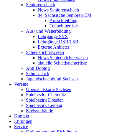
Seniorenschach
News Seniorenschach
34. Sächsische Senioren-EM
Ausschreibung
Teilnehmerliste
Aus- und Weiterbildung
Lehrgänge SVS
Lehrgänge DSB/LSB
Externe Anbieter
Schiedsrichterwesen
News Schiedsrichterwesen
aktuelle Schiedsrichterliste
Anti-Doping
Schulschach
Jugendschachbund Sachsen
Vereine
Übersichtskarte Sachsen
Spielbezirk Chemnitz
Spielbezirk Dresden
Spielbezirk Leipzig
Kreisverbände
Kontakt
Ehrungen
Service
Ordnungen und Richtlinien