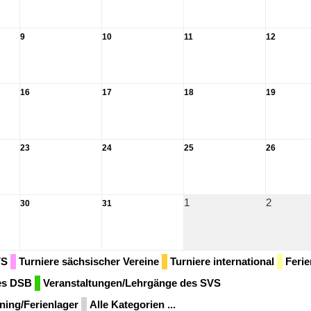
9
10
11
12
16
17
18
19
23
24
25
26
1
2
30
31
VS
Turniere sächsischer Vereine
Turniere international
Ferie
des DSB
Veranstaltungen/Lehrgänge des SVS
ining/Ferienlager
Alle Kategorien ...