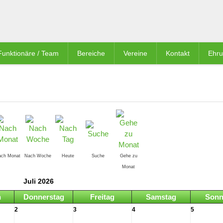
Funktionäre / Team
Bereiche
Vereine
Kontakt
Ehr
ach Monat
Nach Woche
Heute
Suche
Gehe zu
Monat
Juli 2026
h
Donnerstag
Freitag
Samstag
Sonn
2
3
4
5