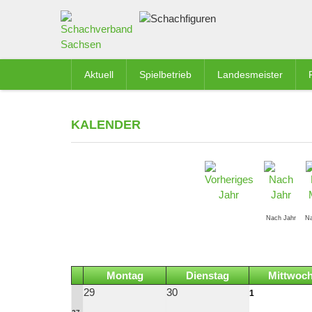
Aktuell
Spielbetrieb
Landesmeister
KALENDER
Nach Jahr
N
Montag
Dienstag
Mittwoc
29
30
1