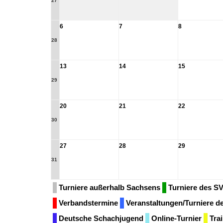
27
6
7
8
28
13
14
15
29
20
21
22
30
27
28
29
31
Turniere außerhalb Sachsens
Turniere des S
Verbandstermine
Veranstaltungen/Turniere 
Deutsche Schachjugend
Online-Turnier
Tra