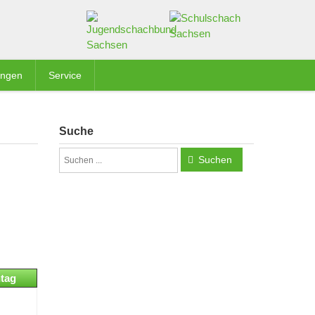
ungen
Service
Suche
Suchen
tag