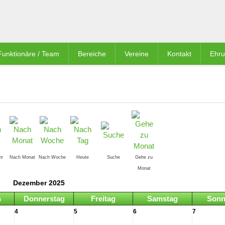
Funktionäre / Team
Bereiche
Vereine
Kontakt
Ehr
hr
Nach Monat
Nach Woche
Heute
Suche
Gehe zu
Monat
Dezember 2025
h
Donnerstag
Freitag
Samstag
Sonn
4
5
6
7