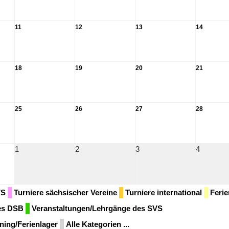
11
12
13
14
18
19
20
21
25
26
27
28
1
2
3
4
VS
Turniere sächsischer Vereine
Turniere international
Ferie
des DSB
Veranstaltungen/Lehrgänge des SVS
ining/Ferienlager
Alle Kategorien ...