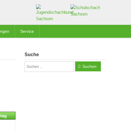
ungen
Service
Suche
Suchen
tag