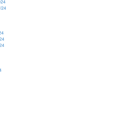
024
3/24
24
/24
/24
4