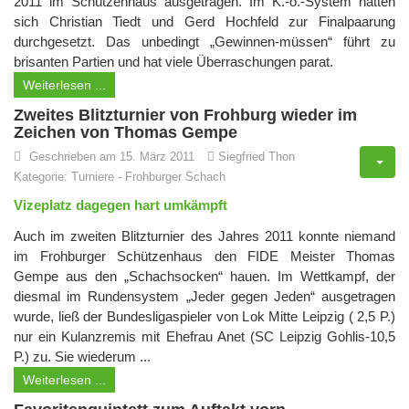
2011 im Schützenhaus ausgetragen. Im K.-o.-System hatten
sich Christian Tiedt und Gerd Hochfeld zur Finalpaarung
durchgesetzt. Das unbedingt „Gewinnen-müssen“ führt zu
brisanten Partien und hat viele Überraschungen parat.
Weiterlesen ...
Zweites Blitzturnier von Frohburg wieder im
Zeichen von Thomas Gempe
Geschrieben am 15. März 2011
Siegfried Thon
Kategorie:
Turniere
-
Frohburger Schach
Vizeplatz dagegen hart umkämpft
Auch im zweiten Blitzturnier des Jahres 2011 konnte niemand
im Frohburger Schützenhaus den FIDE Meister Thomas
Gempe aus den „Schachsocken“ hauen. Im Wettkampf, der
diesmal im Rundensystem „Jeder gegen Jeden“ ausgetragen
wurde, ließ der Bundesligaspieler von Lok Mitte Leipzig ( 2,5 P.)
nur ein Kulanzremis mit Ehefrau Anet (SC Leipzig Gohlis-10,5
P.) zu. Sie wiederum ...
Weiterlesen ...