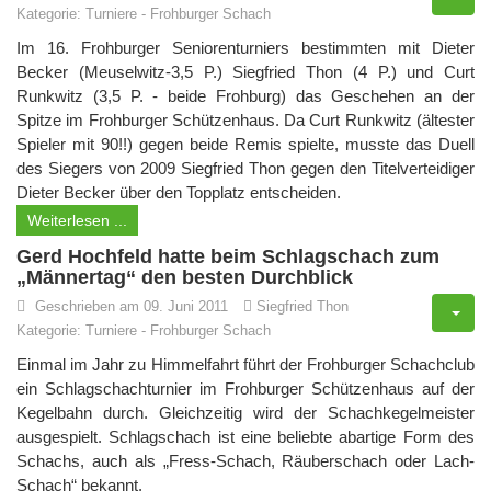
Kategorie:
Turniere
-
Frohburger Schach
Im 16. Frohburger Seniorenturniers bestimmten mit Dieter
Becker (Meuselwitz-3,5 P.) Siegfried Thon (4 P.) und Curt
Runkwitz (3,5 P. - beide Frohburg) das Geschehen an der
Spitze im Frohburger Schützenhaus. Da Curt Runkwitz (ältester
Spieler mit 90!!) gegen beide Remis spielte, musste das Duell
des Siegers von 2009 Siegfried Thon gegen den Titelverteidiger
Dieter Becker über den Topplatz entscheiden.
Weiterlesen ...
Gerd Hochfeld hatte beim Schlagschach zum
„Männertag“ den besten Durchblick
Geschrieben am 09. Juni 2011
Siegfried Thon
Kategorie:
Turniere
-
Frohburger Schach
Einmal im Jahr zu Himmelfahrt führt der Frohburger Schachclub
ein Schlagschachturnier im Frohburger Schützenhaus auf der
Kegelbahn durch. Gleichzeitig wird der Schachkegelmeister
ausgespielt. Schlagschach ist eine beliebte abartige Form des
Schachs, auch als „Fress-Schach, Räuberschach oder Lach-
Schach“ bekannt.