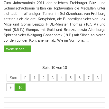
Zum Jahresauftakt 2011 der beliebten Frohburger Blitz -und
Schnellschachserie teilten die Topfavoriten die Medaillen unter
sich auf. Im elfrundigen Turnier im Schützenhaus von Frohburg
setzten sich die drei Koryphäen, die Bundesligaspieler von Lok
Mitte und Gohlis Leipzig, FIDE-Meister Thomas (10,5 P.) und
Anet (8,5 P.) Gempe, mit Gold und Bronze, sowie Altenburgs
Spitzenspieler Wolfgang Gonschorek ( 9 P.) mit Silber, souverän
vor den übrigen Kontrahenten ab. Wie im Vormonat, ...
Weiterlesen ...
Seite 10 von 10
Start
1
2
3
4
5
6
7
8
9
10