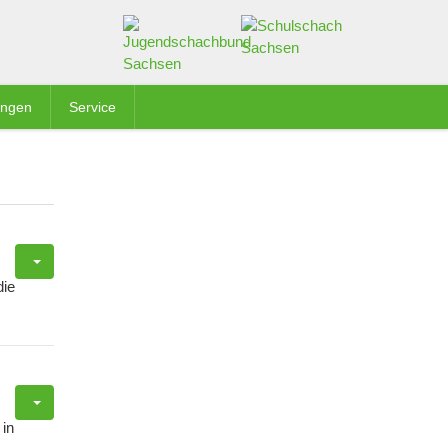
ungen
Service
ie
 in