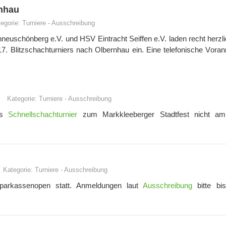
rnhau
egorie:
Turniere
-
Ausschreibung
neuschönberg e.V. und HSV Eintracht Seiffen e.V. laden recht herzl
. Blitzschachturniers nach Olbernhau ein.
Eine telefonische Vora
Kategorie:
Turniere
-
Ausschreibung
das
Schnellschachturnier
zum Markkleeberger Stadtfest nicht am
Kategorie:
Turniere
-
Ausschreibung
parkassenopen statt. Anmeldungen laut
Ausschreibung
bitte bis