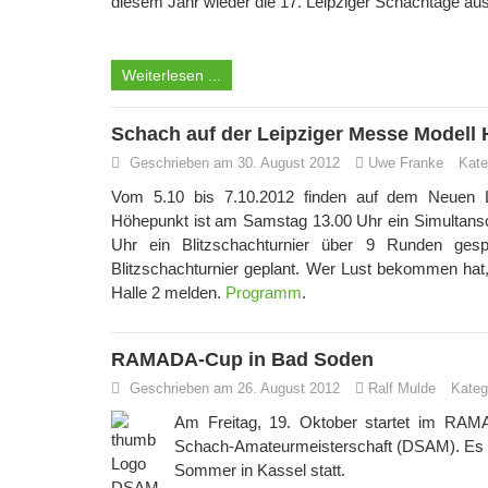
diesem Jahr wieder die 17. Leipziger Schachtage a
Weiterlesen ...
Schach auf der Leipziger Messe Modell 
Geschrieben am 30. August 2012
Uwe Franke
Kate
Vom 5.10 bis 7.10.2012 finden auf dem Neuen Le
Höhepunkt ist am Samstag 13.00 Uhr ein Simultans
Uhr ein Blitzschachturnier über 9 Runden gesp
Blitzschachturnier geplant. Wer Lust bekommen hat, s
Halle 2 melden.
Programm
.
RAMADA-Cup in Bad Soden
Geschrieben am 26. August 2012
Ralf Mulde
Kateg
Am Freitag, 19. Oktober startet im RA
Schach-Amateurmeisterschaft (DSAM). Es ist
Sommer in Kassel statt.