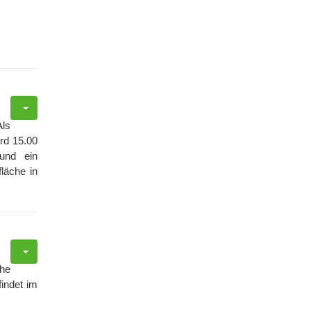
ls
rd 15.00
 und ein
fläche in
che
indet im