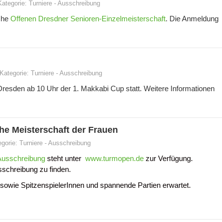
Kategorie:
Turniere
-
Ausschreibung
iche
Offenen Dresdner Senioren-Einzelmeisterschaft
. Die Anmeldung
Kategorie:
Turniere
-
Ausschreibung
resden ab 10 Uhr der 1. Makkabi Cup statt. Weitere Informationen
e Meisterschaft der Frauen
egorie:
Turniere
-
Ausschreibung
Ausschreibung
steht unter
www.turmopen.de
zur Verfügung.
sschreibung zu finden.
sowie SpitzenspielerInnen und spannende Partien erwartet.