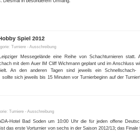
us. Diesmal in besonderem Umfang.
Hobby Spiel 2012
gorie:
Turniere
-
Ausschreibung
ipziger Messegelände eine Reihe von Schachturnieren statt. A
chach mit dem Auer IM Cliff Wichmann geplant und im Anschluss wi
ielt. An den anderen Tagen sind jeweils ein Schnellschach-
ollte sich jeweils bis 15 Minuten vor Turnierbeginn auf der Turnier
orie:
Turniere
-
Ausschreibung
MADA-Hotel Bad Soden um 10:00 Uhr die f
r jeden offene Deuts
ü
 das erste Vorturnier von sechs in der Saison 2012/13; das Finale f