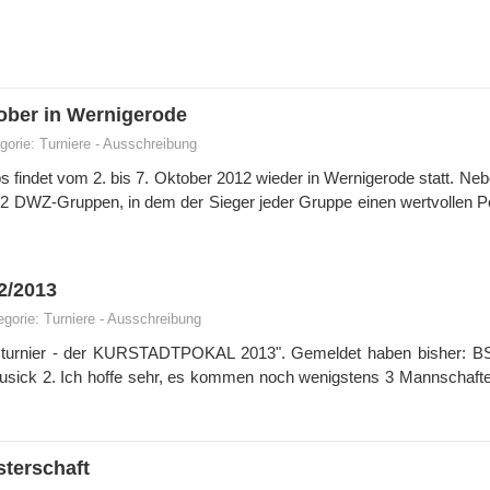
ober in Wernigerode
gorie:
Turniere
-
Ausschreibung
 findet vom 2. bis 7. Oktober 2012 wieder in Wernigerode statt. Ne
12 DWZ-Gruppen, in dem der Sieger jeder Gruppe einen wertvollen P
2/2013
egorie:
Turniere
-
Ausschreibung
tsturnier - der KURSTADTPOKAL 2013".
Gemeldet haben bisher: B
ausick 2. Ich hoffe sehr, es kommen noch wenigstens 3 Mannschafte
sterschaft