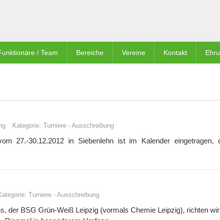
Funktionäre / Team
Bereiche
Vereine
Kontakt
Ehr
ng
Kategorie:
Turniere
-
Ausschreibung
m 27.-30.12.2012 in Siebenlehn ist im Kalender eingetragen, d
Kategorie:
Turniere
-
Ausschreibung
s, der BSG Grün-Weiß Leipzig (vormals Chemie Leipzig), richten wir