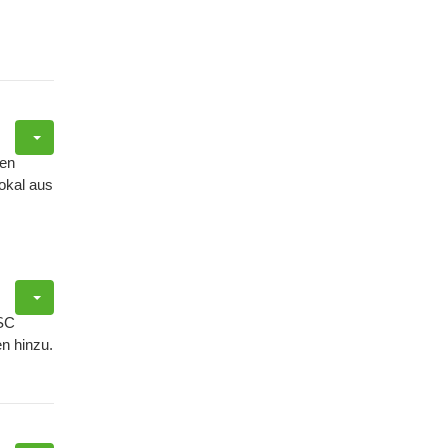
ben
okal aus
SC
n hinzu.