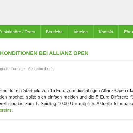
Funktionäre / Team
Bereiche
Vereine
Kontakt
Ehr
ONDITIONEN BEI ALLIANZ OPEN
gorie:
Turniere
-
Ausschreibung
frist für ein Startgeld von 15 Euro zum diesjährigen Allianz-Open (
len möchte, sollte sich einfach melden und die 5 Euro Differenz f
l sind bis zum 1. Spieltag 10:00 Uhr möglich. Aktuelle Informati
ereins
.