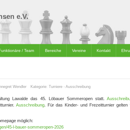
sen e.V.
Funktionäre / Team
Bereiche
Vereine
Kontakt
Ehr
nnegret Wendler
Kategorie:
Turniere
-
Ausschreibung
altung Lawalde das 45. Löbauer Sommeropen statt.
Ausschreib
turnier.
Ausschreibung
. Für das Kinder- und Frezeitturnier gelten 
Homepage möglich:
ungen/45-l-bauer-sommeropen-2026