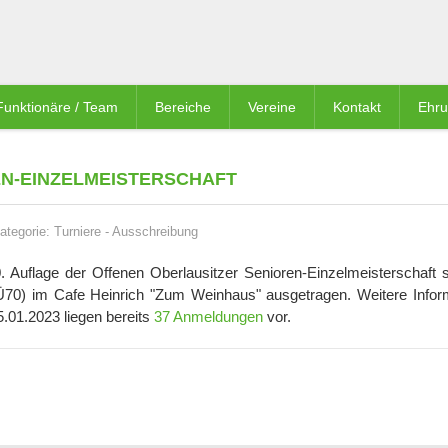
Funktionäre / Team
Bereiche
Vereine
Kontakt
Ehr
EN-EINZELMEISTERSCHAFT
ategorie:
Turniere
-
Ausschreibung
 Auflage der Offenen Oberlausitzer Senioren-Einzelmeisterschaft st
 Ü70) im Cafe Heinrich "Zum Weinhaus" ausgetragen. Weitere Infor
01.2023 liegen bereits
37 Anmeldungen
vor.