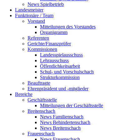
News Spielbetrieb
Landesmeister
Funktionäre / Team
Vorstand
Mitteilungen des Vorstandes
Organigramm
Referenten
Gerichte/Finanzprüfer
Kommissionen
Landesspielausschuss
Lehrausschuss
Öffentlichkeitsarbeit
Schul- und Vorschulschach
Strukturkommission
Beauftragte
Ehrenpräsident und -mitglieder
Bereiche
Geschäftsstelle
Mitteilungen der Geschäftsstelle
Breitenschach
News Familienschach
News Behindertenschach
News Breitenschach
Frauenschach
News Frauenschach