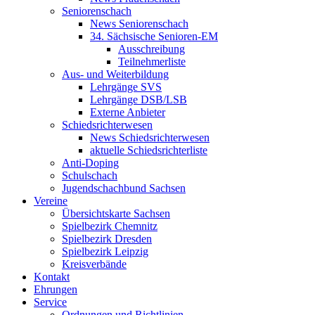
Seniorenschach
News Seniorenschach
34. Sächsische Senioren-EM
Ausschreibung
Teilnehmerliste
Aus- und Weiterbildung
Lehrgänge SVS
Lehrgänge DSB/LSB
Externe Anbieter
Schiedsrichterwesen
News Schiedsrichterwesen
aktuelle Schiedsrichterliste
Anti-Doping
Schulschach
Jugendschachbund Sachsen
Vereine
Übersichtskarte Sachsen
Spielbezirk Chemnitz
Spielbezirk Dresden
Spielbezirk Leipzig
Kreisverbände
Kontakt
Ehrungen
Service
Ordnungen und Richtlinien