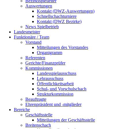
Bezirksspielleiter
Auswertungen
Kontakt (DWZ-Auswertungen)
Schnellschachturniere
Kontakt (DWZ Bezirke)
News Spielbetrieb
Landesmeister
Funktionäre / Team
Vorstand
Mitteilungen des Vorstandes
Organigramm
Referenten
Gerichte/Finanzprüfer
Kommissionen
Landesspielausschuss
Lehrausschuss
Öffentlichkeitsarbeit
Schul- und Vorschulschach
Strukturkommission
Beauftragte
Ehrenpräsident und -mitglieder
Bereiche
Geschäftsstelle
Mitteilungen der Geschäftsstelle
Breitenschach