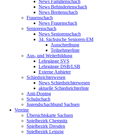
News Familienschach
News Behindertenschach
News Breitenschach
Frauenschach
News Frauenschach
Seniorenschach
News Seniorenschach
34. Sächsische Senioren-EM
Ausschreibung
Teilnehmerliste
Aus- und Weiterbildung
Lehrgänge SVS
Lehrgänge DSB/LSB
Externe Anbieter
Schiedsrichterwesen
News Schiedsrichterwesen
aktuelle Schiedsrichterliste
Anti-Doping
Schulschach
Jugendschachbund Sachsen
Vereine
Übersichtskarte Sachsen
Spielbezirk Chemnitz
Spielbezirk Dresden
Spielbezirk Leipzig