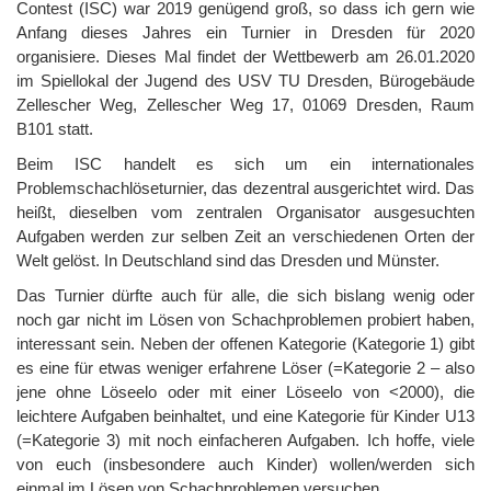
Contest (ISC) war 2019 genügend groß, so dass ich gern wie
Anfang dieses Jahres ein Turnier in Dresden für 2020
organisiere. Dieses Mal findet der Wettbewerb am 26.01.2020
im Spiellokal der Jugend des USV TU Dresden, Bürogebäude
Zellescher Weg, Zellescher Weg 17, 01069 Dresden, Raum
B101 statt.
Beim ISC handelt es sich um ein internationales
Problemschachlöseturnier, das dezentral ausgerichtet wird. Das
heißt, dieselben vom zentralen Organisator ausgesuchten
Aufgaben werden zur selben Zeit an verschiedenen Orten der
Welt gelöst. In Deutschland sind das Dresden und Münster.
Das Turnier dürfte auch für alle, die sich bislang wenig oder
noch gar nicht im Lösen von Schachproblemen probiert haben,
interessant sein. Neben der offenen Kategorie (Kategorie 1) gibt
es eine für etwas weniger erfahrene Löser (=Kategorie 2 – also
jene ohne Löseelo oder mit einer Löseelo von <2000), die
leichtere Aufgaben beinhaltet, und eine Kategorie für Kinder U13
(=Kategorie 3) mit noch einfacheren Aufgaben. Ich hoffe, viele
von euch (insbesondere auch Kinder) wollen/werden sich
einmal im Lösen von Schachproblemen versuchen.