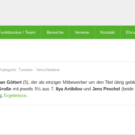
Funktionäre / Team
Bereiche
Vereine
Kontakt
Ehr
Kategorie:
Turniere
-
Verschiedene
fan Göttert
(5), der als einziger Mitbewerber um den Titel übrig gebli
Große
mit jeweils 5½ aus 7.
Ilya Artibilov
und
Jens Peschel
(beide 
g.
Ergebnisse
.