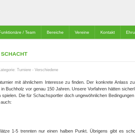
Funktionäre / Team
Bereiche
Vereine
Kontakt
Ehr
 SCHACHT
ategorie:
Turniere
-
Verschiedene
urnier mit ähnlichem Interesse zu finden. Der konkrete Anlass z
in Buchholz vor genau 150 Jahren. Unsere Vorfahren hätten sicherli
 spielen. Die für Schachsportler doch ungewöhnlichen Bedingungen
 auch:
ätze 1-5 trennten nur einen halben Punkt. Übrigens gibt es sch