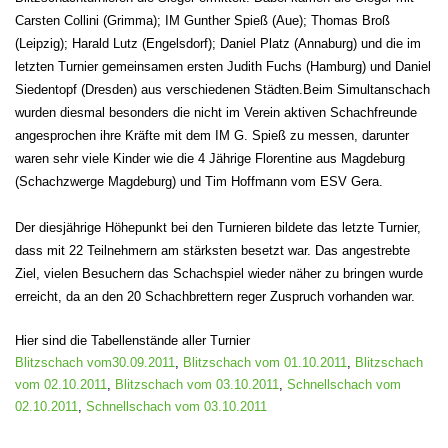
Carsten Collini (Grimma); IM Gunther Spieß (Aue); Thomas Broß
(Leipzig); Harald Lutz (Engelsdorf); Daniel Platz (Annaburg) und die im
letzten Turnier gemeinsamen ersten Judith Fuchs (Hamburg) und Daniel
Siedentopf (Dresden) aus verschiedenen Städten.
Beim Simultanschach
wurden diesmal besonders die nicht im Verein aktiven
Schachfreunde
angesprochen ihre Kräfte mit dem IM G. Spieß zu messen,
darunter
waren sehr viele Kinder wie die 4 Jährige Florentine aus Magdeburg
(Schachzwerge Magdeburg) und Tim Hoffmann vom ESV Gera.
Der diesjährige Höhepunkt bei den Turnieren bildete das letzte Turnier,
dass
mit 22 Teilnehmern am stärksten besetzt war.
Das angestrebte
Ziel, vielen Besuchern das Schachspiel wieder näher zu bringen
wurde
erreicht, da an den 20 Schachbrettern reger Zuspruch vorhanden war.
Hier sind die Tabellenstände aller Turnier
Blitzschach vom30.09.2011
,
Blitzschach vom 01.10.2011
,
Blitzschach
vom 02.10.2011
,
Blitzschach vom 03.10.2011
,
Schnellschach vom
02.10.2011
,
Schnellschach vom 03.10.2011