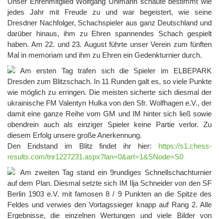
Unser Ehrenmitglied Wolfgang Uhlmann schaute bestimmt wie
jedes Jahr mit Freude zu und war begeistert, wie seine
Dresdner Nachfolger, Schachspieler aus ganz Deutschland und
darüber hinaus, ihm zu Ehren spannendes Schach gespielt
haben. Am 22. und 23. August führte unser Verein zum fünften
Mal in memoriam und ihm zu Ehren ein Gedenkturnier durch.
Am ersten Tag trafen sich die Spieler im ELBEPARK
Dresden zum Blitzschach. In 11 Runden galt es, so viele Punkte
wie möglich zu erringen. Die meisten sicherte sich diesmal der
ukrainische FM Valentyn Hulka von den Sfr. Wolfhagen e.V., der
damit eine ganze Reihe vom GM und IM hinter sich ließ sowie
obendrein auch als einziger Spieler keine Partie verlor. Zu
diesem Erfolg unsere große Anerkennung.
Den Endstand im Blitz findet ihr hier:
https://s1.chess-
results.com/tnr1227231.aspx?lan=0&art=1&SNode=S0
Am zweiten Tag stand ein 9rundiges Schnellschachturnier
auf dem Plan. Diesmal setzte sich IM Ilja Schneider von den SF
Berlin 1903 e.V. mit famosen 8 / 9 Punkten an die Spitze des
Feldes und verwies den Vortagssieger knapp auf Rang 2. Alle
Ergebnisse, die einzelnen Wertungen und viele Bilder von