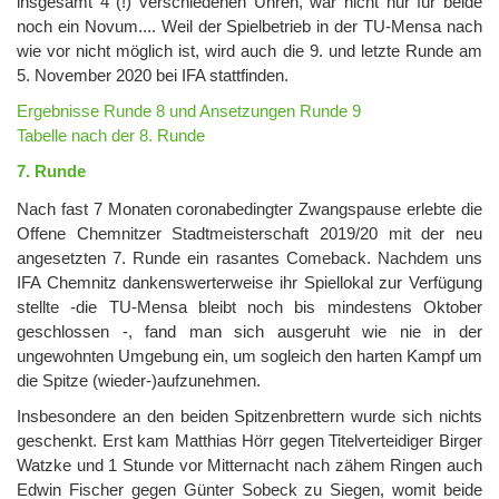
insgesamt 4 (!) verschiedenen Uhren, war nicht nur für beide
noch ein Novum.... Weil der Spielbetrieb in der TU-Mensa nach
wie vor nicht möglich ist, wird auch die 9. und letzte Runde am
5. November 2020 bei IFA stattfinden.
Ergebnisse Runde 8 und Ansetzungen Runde 9
Tabelle nach der 8. Runde
7. Runde
Nach fast 7 Monaten coronabedingter Zwangspause erlebte die
Offene Chemnitzer Stadtmeisterschaft 2019/20 mit der neu
angesetzten 7. Runde ein rasantes Comeback. Nachdem uns
IFA Chemnitz dankenswerterweise ihr Spiellokal zur Verfügung
stellte -die TU-Mensa bleibt noch bis mindestens Oktober
geschlossen -, fand man sich ausgeruht wie nie in der
ungewohnten Umgebung ein, um sogleich den harten Kampf um
die Spitze (wieder-)aufzunehmen.
Insbesondere an den beiden Spitzenbrettern wurde sich nichts
geschenkt. Erst kam Matthias Hörr gegen Titelverteidiger Birger
Watzke und 1 Stunde vor Mitternacht nach zähem Ringen auch
Edwin Fischer gegen Günter Sobeck zu Siegen, womit beide