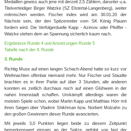
Medaillen gewiss auch jene mit derzeit 2,5 Zählern, darunter u.a.
Titelverteidiger Birger Watzke (SZ Elstertal-Langenberg), weiter
mitmischen werden. Fischer indes wird am 30.01.20 der
Nächste sein, der den Spitzenreiter vom SK König Plauen
fordern wird. Die Verfolgerduelle Kapp - Azimov oder Pfeiffer -
Watzke stehen dem an Spannung sicherlich kaum nach.
Ergebnisse Runde 4 und Ansetzungen Runde 5
Tabelle nach der 4. Runde
3. Runde
Richtig Muse auf einen langen Schach-Abend hatte so kurz vor
Weihnachten offenbar niemand mehr. Nur Fischer und Staudte
brachten es in ihrer Partie auf über 3 Stunden, alle anderen
konnten es zeitlich durchaus noch auf einen Glühwein in der
nahen Innenstadt schaffen. Umkämpft allerdings waren die
meisten Spiele schon, wobei Martin Kapp und Matthias Hörr mit
ihren Siegen über Vladmir Shikhman bzw. Norbert Molzahn zu
den großen Gewinnern dieser Runde avancierten.
Mit jeweils 3,0 Punkten liegen beide zu diesem Zeitpunkt
bemerkenswert einsam an der Spitze, gefolgt von fast der