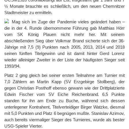
½ Monate brauchte es schließlich, um den neuen Chemnitzer
Stadtmeister zu ermitteln.
Mag sich im Zuge der Pandemie vieles geändert haben –
die in der 4. Runde übernommene Führung gab Matthias Hörr
vom SK König Plauen nicht mehr her. Mit seinem
abschließenden Sieg über Volkmar Brand sicherte sich der 36-
Jährige mit 7,5 (9) Punkten nach 2005, 2013, 2014 und 2018
seinen fünften Titelgewinn und ist damit hinter Gerd Lorenz
wieder alleiniger Zweiter in der Liste der häufigsten Sieger seit
1993/94.
Platz 2 ging gleich bei seiner ersten Teilnahme am Turnier mit
7,0 Zählern an Martin Kapp (SV Erzgebirge Stollberg), der
gegen Christian Posthoff ebenso gewann wie der Drittplatzierte
Edwin Fischer vom SV Eiche Reichenbrand. 6,5 Punkte
standen für ihn am Ende zu Buche, während sich dessen
unterlegener Kontrahent, Titelverteidiger Birger Watzke, diesmal
mit 5,0 Punkten und Platz 6 begnügen mußte. Stanislav Azimov,
auch bereits viermaliger Sieger des Turnieres, wurde als bester
USG-Spieler Vierter.