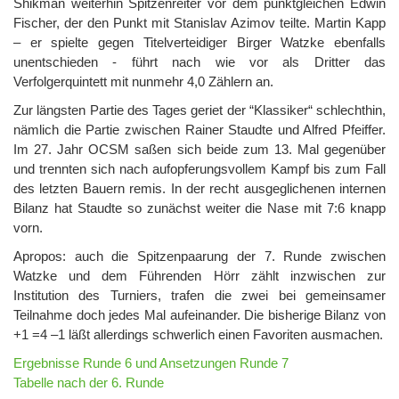
Shikman weiterhin Spitzenreiter vor dem punktgleichen Edwin
Fischer, der den Punkt mit Stanislav Azimov teilte. Martin Kapp
– er spielte gegen Titelverteidiger Birger Watzke ebenfalls
unentschieden - führt nach wie vor als Dritter das
Verfolgerquintett mit nunmehr 4,0 Zählern an.
Zur längsten Partie des Tages geriet der “Klassiker“ schlechthin,
nämlich die Partie zwischen Rainer Staudte und Alfred Pfeiffer.
Im 27. Jahr OCSM saßen sich beide zum 13. Mal gegenüber
und trennten sich nach aufopferungsvollem Kampf bis zum Fall
des letzten Bauern remis. In der recht ausgeglichenen internen
Bilanz hat Staudte so zunächst weiter die Nase mit 7:6 knapp
vorn.
Apropos: auch die Spitzenpaarung der 7. Runde zwischen
Watzke und dem Führenden Hörr zählt inzwischen zur
Institution des Turniers, trafen die zwei bei gemeinsamer
Teilnahme doch jedes Mal aufeinander. Die bisherige Bilanz von
+1 =4 –1 läßt allerdings schwerlich einen Favoriten ausmachen.
Ergebnisse Runde 6 und Ansetzungen Runde 7
Tabelle nach der 6. Runde