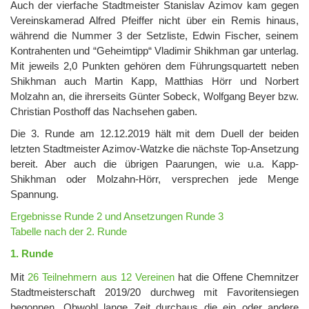
Auch der vierfache Stadtmeister Stanislav Azimov kam gegen
Vereinskamerad Alfred Pfeiffer nicht über ein Remis hinaus,
während die Nummer 3 der Setzliste, Edwin Fischer, seinem
Kontrahenten und “Geheimtipp“ Vladimir Shikhman gar unterlag.
Mit jeweils 2,0 Punkten gehören dem Führungsquartett neben
Shikhman auch Martin Kapp, Matthias Hörr und Norbert
Molzahn an, die ihrerseits Günter Sobeck, Wolfgang Beyer bzw.
Christian Posthoff das Nachsehen gaben.
Die 3. Runde am 12.12.2019 hält mit dem Duell der beiden
letzten Stadtmeister Azimov-Watzke die nächste Top-Ansetzung
bereit. Aber auch die übrigen Paarungen, wie u.a. Kapp-
Shikhman oder Molzahn-Hörr, versprechen jede Menge
Spannung.
Ergebnisse Runde 2 und Ansetzungen Runde 3
Tabelle nach der 2. Runde
1. Runde
Mit
26 Teilnehmern aus 12 Vereinen
hat die Offene Chemnitzer
Stadtmeisterschaft 2019/20 durchweg mit Favoritensiegen
begonnen. Obwohl lange Zeit durchaus die ein oder andere