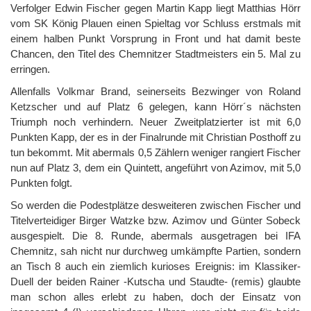
Verfolger Edwin Fischer gegen Martin Kapp liegt Matthias Hörr
vom SK König Plauen einen Spieltag vor Schluss erstmals mit
einem halben Punkt Vorsprung in Front und hat damit beste
Chancen, den Titel des Chemnitzer Stadtmeisters ein 5. Mal zu
erringen.
Allenfalls Volkmar Brand, seinerseits Bezwinger von Roland
Ketzscher und auf Platz 6 gelegen, kann Hörr´s nächsten
Triumph noch verhindern. Neuer Zweitplatzierter ist mit 6,0
Punkten Kapp, der es in der Finalrunde mit Christian Posthoff zu
tun bekommt. Mit abermals 0,5 Zählern weniger rangiert Fischer
nun auf Platz 3, dem ein Quintett, angeführt von Azimov, mit 5,0
Punkten folgt.
So werden die Podestplätze desweiteren zwischen Fischer und
Titelverteidiger Birger Watzke bzw. Azimov und Günter Sobeck
ausgespielt. Die 8. Runde, abermals ausgetragen bei IFA
Chemnitz, sah nicht nur durchweg umkämpfte Partien, sondern
an Tisch 8 auch ein ziemlich kurioses Ereignis: im Klassiker-
Duell der beiden Rainer -Kutscha und Staudte- (remis) glaubte
man schon alles erlebt zu haben, doch der Einsatz von