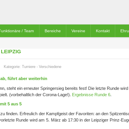
Funktionäre / Team
Bereiche
Vereine
Kontakt
Ehr
LEIPZIG
Kategorie:
Turniere
-
Verschiedene
ab, führt aber weiterhin
, steht ein erneuter Springersieg bereits fest! Die letzte Runde wird
pielt. (vorbehaltlich der Corona-Lage!).
Ergebnisse Runde 6
.
mit 5 aus 5
r zu finden. Erfreulich der Kampfgeist der Favoriten: an den Spitzenti
vorletzte Runde wird am 5. März ab 17:30 in der Leipziger Prinz-Eug