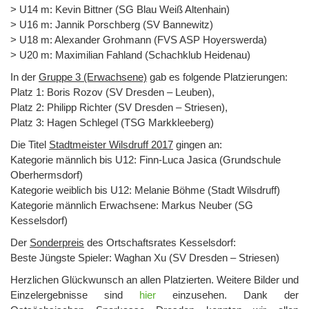
> U14 m: Kevin Bittner (SG Blau Weiß Altenhain)
> U16 m: Jannik Porschberg (SV Bannewitz)
> U18 m: Alexander Grohmann (FVS ASP Hoyerswerda)
> U20 m: Maximilian Fahland (Schachklub Heidenau)
In der
Gruppe 3 (Erwachsene)
gab es folgende Platzierungen:
Platz 1: Boris Rozov (SV Dresden – Leuben),
Platz 2: Philipp Richter (SV Dresden – Striesen),
Platz 3: Hagen Schlegel (TSG Markkleeberg)
Die Titel
Stadtmeister Wilsdruff 2017
gingen an:
Kategorie männlich bis U12: Finn-Luca Jasica (Grundschule
Oberhermsdorf)
Kategorie weiblich bis U12: Melanie Böhme (Stadt Wilsdruff)
Kategorie männlich Erwachsene: Markus Neuber (SG
Kesselsdorf)
Der
Sonderpreis
des Ortschaftsrates Kesselsdorf:
Beste Jüngste Spieler: Waghan Xu (SV Dresden – Striesen)
Herzlichen Glückwunsch an allen Platzierten. Weitere Bilder und
Einzelergebnisse sind
hier
einzusehen. Dank der