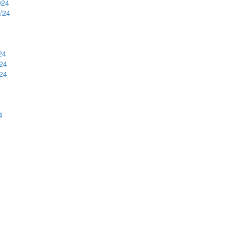
024
3/24
24
/24
/24
4