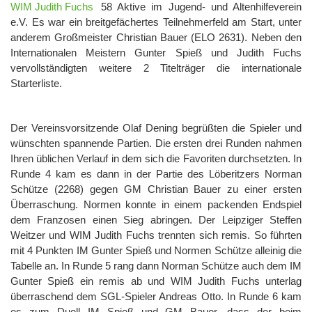
58 Aktive im Jugend- und Altenhilfeverein
e.V. Es war ein breitgefächertes Teilnehmerfeld am Start, unter
anderem Großmeister Christian Bauer (ELO 2631). Neben den
Internationalen Meistern Gunter Spieß und Judith Fuchs
vervollständigten weitere 2 Titelträger die internationale
Starterliste.
Der Vereinsvorsitzende Olaf Dening begrüßten die Spieler und
wünschten spannende Partien. Die ersten drei Runden nahmen
Ihren üblichen Verlauf in dem sich die Favoriten durchsetzten. In
Runde 4 kam es dann in der Partie des Löberitzers Norman
Schütze (2268) gegen GM Christian Bauer zu einer ersten
Überraschung. Normen konnte in einem packenden Endspiel
dem Franzosen einen Sieg abringen. Der Leipziger Steffen
Weitzer und WIM Judith Fuchs trennten sich remis. So führten
mit 4 Punkten IM Gunter Spieß und Normen Schütze alleinig die
Tabelle an. In Runde 5 rang dann Norman Schütze auch dem IM
Gunter Spieß ein remis ab und WIM Judith Fuchs unterlag
überraschend dem SGL-Spieler Andreas Otto. In Runde 6 kam
es zum Duell IM Spieß und GM Bauer, dass der beim