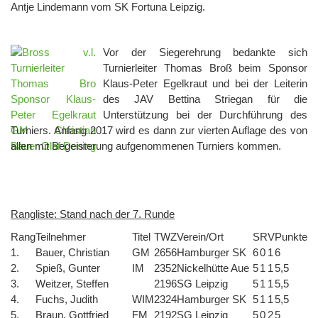
Antje Lindemann vom SK Fortuna Leipzig.
Vor der Siegerehrung bedankte sich
Turnierleiter Thomas Broß beim Sponsor
Klaus-Peter Egelkraut und bei der Leiterin
des JAV Bettina Striegan für die
Unterstützung bei der Durchführung des
Turniers. Anfang 2017 wird es dann zur vierten Auflage des von
allen mit Begeisterung aufgenommenen Turniers kommen.
Rangliste: Stand nach der 7. Runde
Rang
Teilnehmer
Titel
TWZ
Verein/Ort
S
R
V
Punkte
1.
Bauer, Christian
GM
2656
Hamburger SK
6
0
1
6
2.
Spieß, Gunter
IM
2352
Nickelhütte Aue
5
1
1
5,5
3.
Weitzer, Steffen
2196
SG Leipzig
5
1
1
5,5
4.
Fuchs, Judith
WIM
2324
Hamburger SK
5
1
1
5,5
5.
Braun, Gottfried
FM
2192
SG Leipzig
5
0
2
5