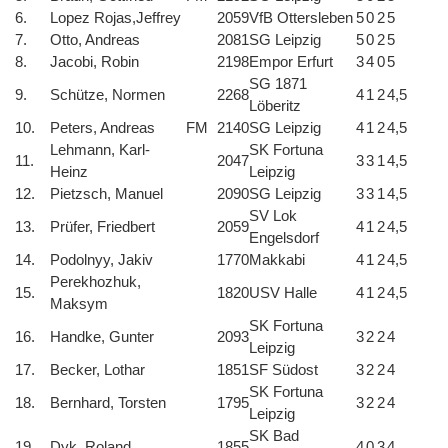
6.
Lopez Rojas,Jeffrey
2059
VfB Ottersleben
5
0
2
5
7.
Otto, Andreas
2081
SG Leipzig
5
0
2
5
8.
Jacobi, Robin
2198
Empor Erfurt
3
4
0
5
SG 1871
9.
Schütze, Normen
2268
4
1
2
4,5
Löberitz
10.
Peters, Andreas
FM
2140
SG Leipzig
4
1
2
4,5
Lehmann, Karl-
SK Fortuna
11.
2047
3
3
1
4,5
Heinz
Leipzig
12.
Pietzsch, Manuel
2090
SG Leipzig
3
3
1
4,5
SV Lok
13.
Prüfer, Friedbert
2059
4
1
2
4,5
Engelsdorf
14.
Podolnyy, Jakiv
1770
Makkabi
4
1
2
4,5
Perekhozhuk,
15.
1820
USV Halle
4
1
2
4,5
Maksym
SK Fortuna
16.
Handke, Gunter
2093
3
2
2
4
Leipzig
17.
Becker, Lothar
1851
SF Südost
3
2
2
4
SK Fortuna
18.
Bernhard, Torsten
1795
3
2
2
4
Leipzig
SK Bad
19.
Dyk, Roland
1855
4
0
3
4